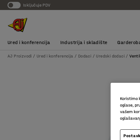
Isključuje PDV
Ured i konferencija
Industrija i skladište
Garderob
AJ Proizvodi
Ured i konferencija
Dodaci
Uredski dodaci
Venti
Koristimo k
oglase, pru
vašem kori
oglašavanja
Postavk