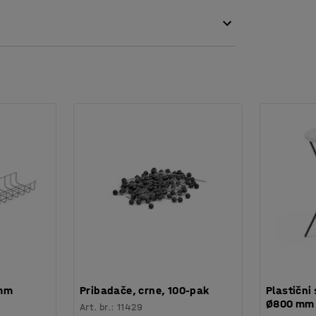
 mm
Pribadače, crne, 100-pak
Plastični 
Ø800 mm
Art. br.
:
11429