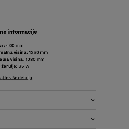
čne informacije
er
:
400
mm
malna visina
:
1250
mm
alna visina
:
1080
mm
 žarulje
:
35
W
ajte više detalja
rikladan za urede, konferencijske dvorane,
sinu od 1080-1250 mm. Ventilator dolazi s