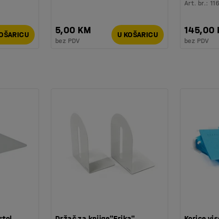
Art. br.
:
11
5,00 KM
145,00
KOŠARICU
U KOŠARICU
bez PDV
bez PDV
stol,
Držač za knjige"Erika"
Korice vi