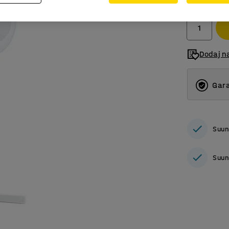
bez PDV
Dodaj n
Gara
Suun
Suun