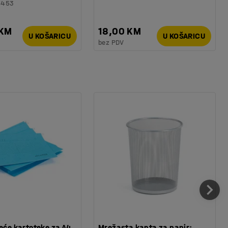
6453
 KM
18,00 KM
U KOŠARICU
U KOŠARICU
bez PDV
seće kartoteke za A4
Mrežasta kanta za papir: