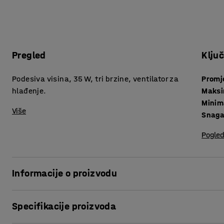
Pregled
Klju
Podesiva visina, 35 W, tri brzine, ventilator za
Promj
hlađenje.
Maksi
Minim
Više
Snaga
Pogled
Informacije o proizvodu
Dodajte praktičan i koristan ventilator na radno mjesto. P
Specifikacije proizvoda
učionice i radionice. Ventilator s tri brzine je podesiv u vi
kablom 1,5 m.