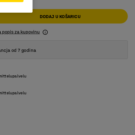
DODAJ U KOŠARICU
a popis za kupovinu
ncja od 7 godina
nittelupalvelu
nittelupalvelu