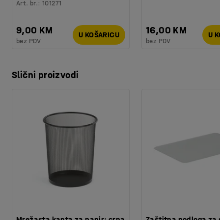
Art. br.
:
101271
9,00 KM
16,00 KM
U KOŠARICU
U 
bez PDV
bez PDV
Slični proizvodi
Mrežasta kanta za papir: crna
Zaštitna podloga za 