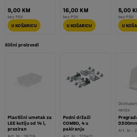
9,00 KM
16,00 KM
5,00 
bez PDV
bez PDV
bez PDV
U KOŠARICU
U KOŠARICU
U KOŠ
Slični proizvodi
Dostupan 
opcija
Plastični umetak za
Podni držači
Pregrad
LEE kutiju od 14 l,
COMBO, 4 u
D300m
proziran
pakiranju
Art. br.
:
2
Art. br.
:
26719
Art. br.
:
276471