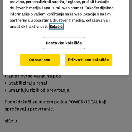
pravilno, personalizirali sadržaj i oglase, pružali funkcije
društvenih medija i analizirali web promet. Također dijelimo
informacije o vašem korištenju naše web lokacije s našim
partnerima u oblastima društvenih medija, oglašavanja i
analitičkih aktivnosti.
Kolačići
Postavke kolačića
Odbaci sve
Prihvati sve kolačiće
Za pričvršćivanje na pod
Stabiliziraju regal
Smanjuju rizik od prevrtanja
Podni držači za sistem polica POWER/IDEAL koji
sprečavaju prevrtanje.
Više