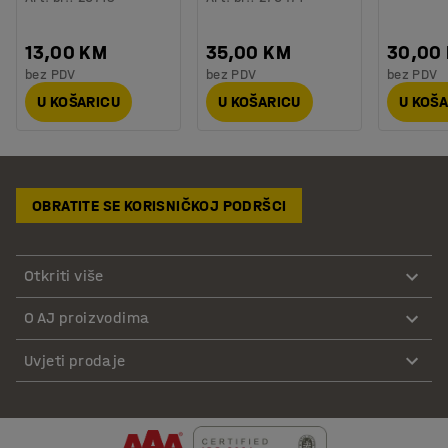
13,00 KM
35,00 KM
30,00
bez PDV
bez PDV
bez PDV
U KOŠARICU
U KOŠARICU
U KOŠ
OBRATITE SE KORISNIČKOJ PODRŠCI
Otkriti više
O AJ proizvodima
Uvjeti prodaje