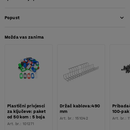
na pod, što je čini stabilnijom i smanjuje rizik od
Materijal
:
Metal
prevrtanja. Dolaze s vijcima za montažu.
Popust
Broj /pakiranje
:
4
Potreban broj osoba
:
1
Procjena vremena
:
5
Min
Preuzmite upute za održavanjen
Možda vas zanima
Težina
:
0,21
kg
Plastični privjesci
Držač kablova:490
Pribadač
za ključeve: paket
mm
100-pak
od 50 kom : 5 boja
Art. br.
:
151042
Art. br.
:
1
Art. br.
:
101271