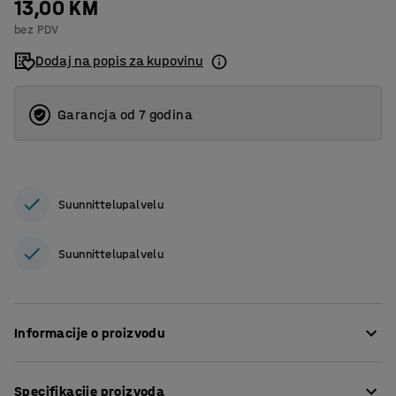
13,00 KM
bez PDV
Dodaj na popis za kupovinu
Garancja od 7 godina
Suunnittelupalvelu
Suunnittelupalvelu
Informacije o proizvodu
Podni držači su dizajnirani za postavljanje na sistem
Specifikacije proizvoda
polica POWER i IDEAL. Držači fiksiraju regalnu jedinicu