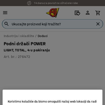
14 dana za povrat ne oštećene robe
Industrija i skladište
Dodaci
Podni držači POWER
LIGHT, TOTAL, 4 u pakiranju
Art. br.
:
276472
Koristimo kolačiće da bismo omogućili našoj web lokaciji da radi