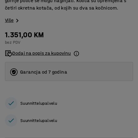
gornje police se mogu naginjati. Kolica su opremljena s
četiri okretna kotača, od kojih su dva sa kočnicom.
Više
1.351,00 KM
bez PDV
Dodaj na popis za kupovinu
Garancja od 7 godina
Suunnittelupalvelu
Suunnittelupalvelu