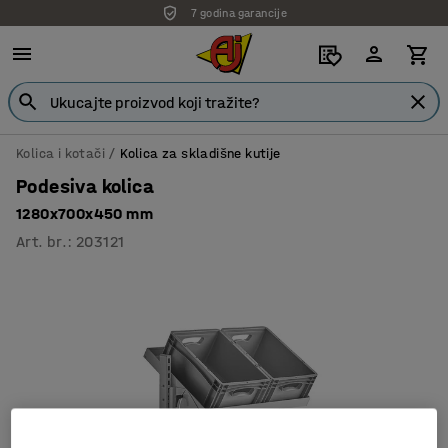
7 godina garancije
Kolica i kotači
Kolica za skladišne kutije
Podesiva kolica
1280x700x450 mm
Art. br.
:
203121