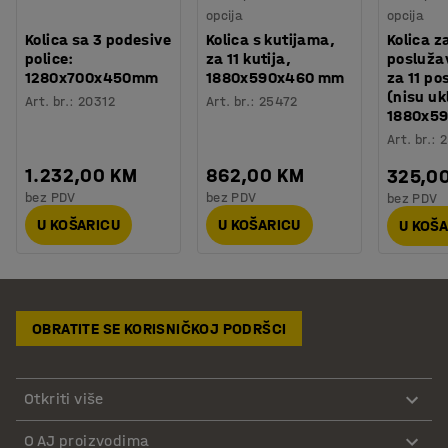
opcija
opcija
Kolica sa 3 podesive
Kolica s kutijama,
Kolica z
police:
za 11 kutija,
posluža
1280x700x450mm
1880x590x460 mm
za 11 po
(nisu uk
Art. br.
:
20312
Art. br.
:
25472
1880x5
Art. br.
:
2
1.232,00 KM
862,00 KM
325,0
bez PDV
bez PDV
bez PDV
U KOŠARICU
U KOŠARICU
U KOŠ
OBRATITE SE KORISNIČKOJ PODRŠCI
Otkriti više
O AJ proizvodima