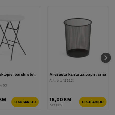
sklopivi barski stol,
Mrežasta kanta za papir: crna
Art. br.
:
125221
6453
 KM
18,00 KM
U KOŠARICU
U KOŠARICU
bez PDV