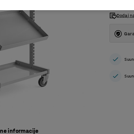
Dodaj n
Gara
Suun
Suun
čne informacije