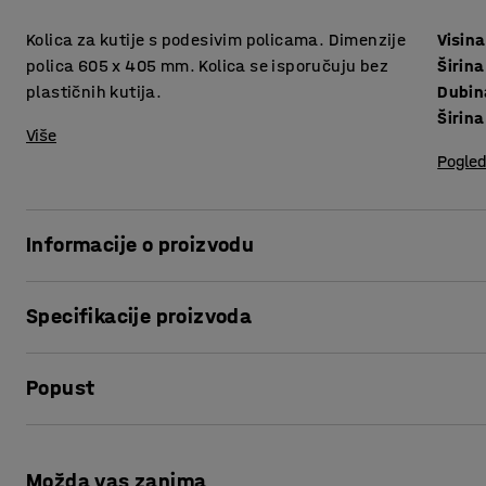
Kolica za kutije s podesivim policama. Dimenzije
Visina
polica 605 x 405 mm. Kolica se isporučuju bez
Širina
plastičnih kutija.
Dubin
Širina
Više
Pogled
Informacije o proizvodu
.
Specifikacije proizvoda
Visina
:
1250
mm
Popust
Širina
:
695
mm
Dubina
:
460
mm
Širina police
:
640
mm
Ispis stranice
Shelf depth
:
450
mm
Možda vas zanima