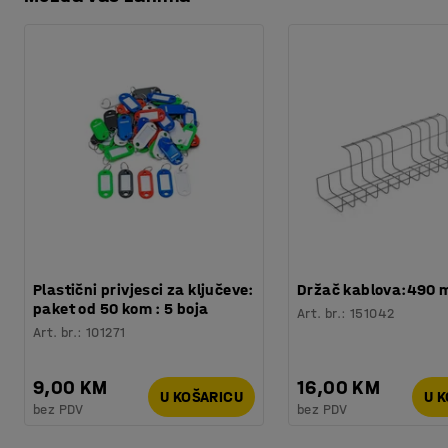
Preuzmite upute za održavanjen
Kante
:
Bez kutije za spremanje
Boja
:
Svijetlo siva
Preuzmite upute za montažu
Broj za boju
:
RAL 7035
Materijal
:
Čelik
Broj kanti za smeće
:
0
Broj polica
:
3
Nosivost police
:
50
kg
Potreban broj osoba
:
1
Procjena vremena
:
30
Min
Težina
:
19,61
kg
Montaža
:
Dolazi nesastavljeno
Plastični privjesci za ključeve:
Držač kablova:490
paket od 50 kom : 5 boja
Art. br.
:
151042
Art. br.
:
101271
9,00 KM
16,00 KM
U KOŠARICU
U 
bez PDV
bez PDV