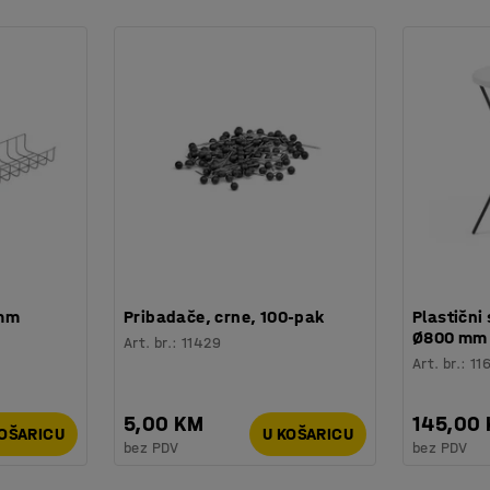
 mm
Pribadače, crne, 100-pak
Plastični 
Ø800 mm
Art. br.
:
11429
Art. br.
:
11
5,00 KM
145,00
KOŠARICU
U KOŠARICU
bez PDV
bez PDV