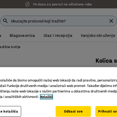
14 dana za povrat ne oštećene robe
a
Blagovaonica
Ulaz i recepcija
Vanjsko okruženje
adišne kutije
Kolica 
Art. br.
:
20
Kolica za 
olačiće da bismo omogućili našoj web lokaciji da radi pravilno, personalizira
žali funkcije društvenih medija i analizirali web promet. Također dijelimo in
3 nosiva 
štenju naše web lokacije s našim partnerima u oblastima društvenih medij
 i analitičkih aktivnosti.
Kolačići
1.232,
bez PDV
e kolačića
Odbaci sve
Prihvati s