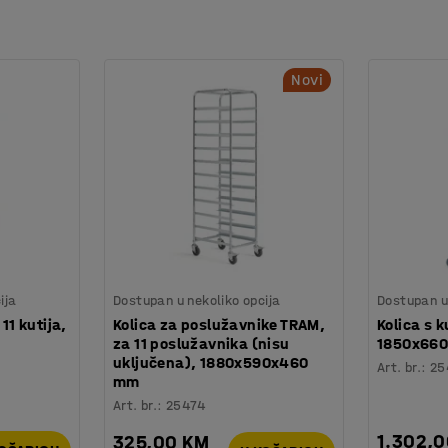
Novi
ija
Dostupan u nekoliko opcija
Dostupan u 
11 kutija,
Kolica za poslužavnike TRAM,
Kolica s k
za 11 poslužavnika (nisu
1850x66
uključena), 1880x590x460
Art. br.
:
25
mm
Art. br.
:
25474
1.302,
325,00 KM