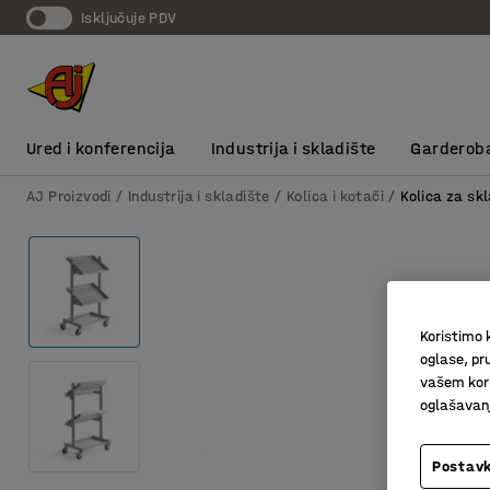
Isključuje PDV
Ured i konferencija
Industrija i skladište
Garderob
AJ Proizvodi
Industrija i skladište
Kolica i kotači
Kolica za skl
Koristimo k
oglase, pru
vašem kori
oglašavanja
Postavk