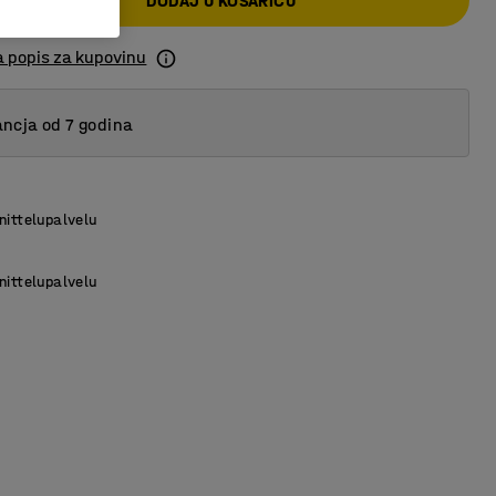
DODAJ U KOŠARICU
a popis za kupovinu
ncja od 7 godina
nittelupalvelu
nittelupalvelu