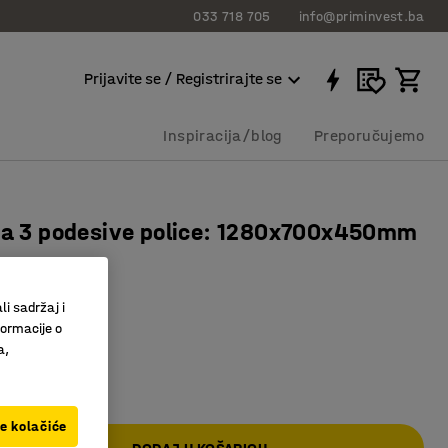
033 718 705
info@priminvest.ba
Prijavite se / Registrirajte se
Inspiracija/blog
Preporučujemo
sa 3 podesive police: 1280x700x450mm
312
kutije
li sadržaj i
formacije o
okvira
a,
00 KM
ve kolačiće