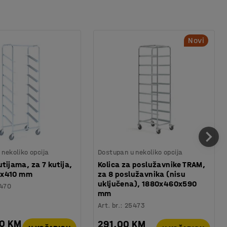
Novi
nekoliko opcija
Dostupan u nekoliko opcija
utijama, za 7 kutija,
Kolica za poslužavnike TRAM,
0x410 mm
za 8 poslužavnika (nisu
uključena), 1880x460x590
470
mm
Art. br.
:
25473
00 KM
291,00 KM