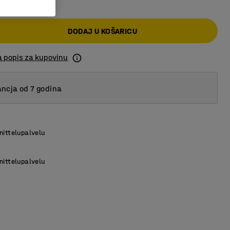
DODAJ U KOŠARICU
a popis za kupovinu
ncja od 7 godina
nittelupalvelu
nittelupalvelu