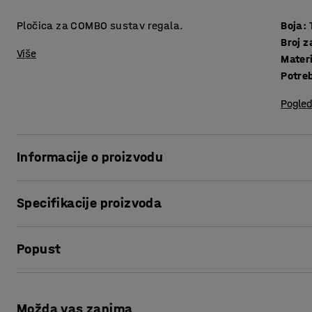
Pločica za COMBO sustav regala.
Boja
:
Broj z
Više
Materi
Potre
Pogled
Informacije o proizvodu
Proširite COMBO police s pločicom za povezivanje. Ploča je
Specifikacije proizvoda
i povezala dvije police.
Boja
:
Tamno siva
Popust
Broj za boju
:
NCS S7502-B
Materijal
:
Metal
Potreban broj osoba
:
1
Ispis stranice
Procjena vremena
:
5
Min
Možda vas zanima