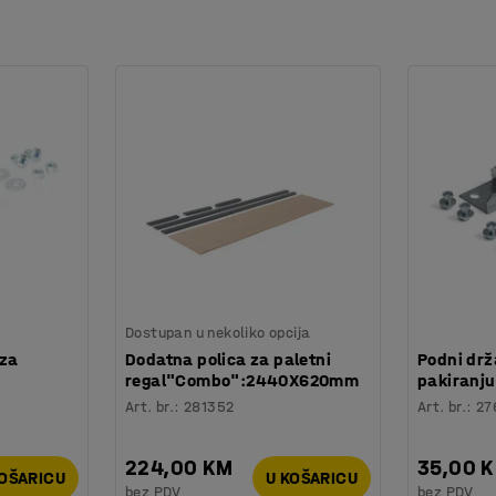
Dostupan u nekoliko opcija
 za
Dodatna polica za paletni
Podni drž
regal"Combo":2440X620mm
pakiranju
Art. br.
:
281352
Art. br.
:
27
224,00 KM
35,00 
KOŠARICU
U KOŠARICU
bez PDV
bez PDV