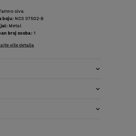
Tamno siva
a boju
:
NCS S7502-B
jal
:
Metal
ban broj osoba
:
1
ajte više detalja
 osmišljena kako bi se postavila na dva stupa