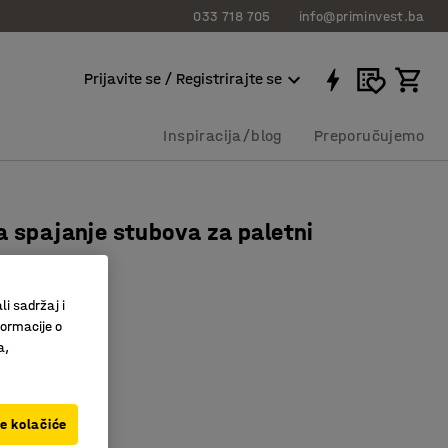
033 718 705
info@priminvest.ba
Prijavite se / Registrirajte se
Inspiracija/blog
Preporučujemo
a spajanje stubova za paletni
"Combo"
63112
li sadržaj i
formacije o
m regala COMBO
a,
 svoje police
nje dva stupa
ve kolačiće
M