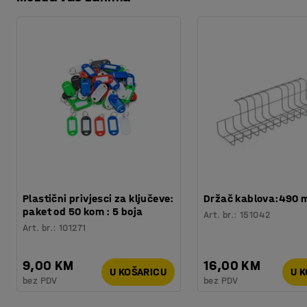
Preuzmite upute za održavanjen
Težina
:
0,1
kg
Plastični privjesci za ključeve:
Držač kablova:490
paket od 50 kom : 5 boja
Art. br.
:
151042
Art. br.
:
101271
9,00 KM
16,00 KM
U KOŠARICU
U 
bez PDV
bez PDV