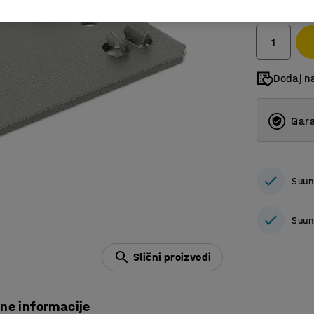
bez PDV
Dodaj n
Gara
Suun
Suun
Slični proizvodi
čne informacije