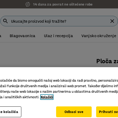
14 dana za povrat ne oštećene robe
a
Blagovaonica
Ulaz i recepcija
Vanjsko okruženje
Ploča z
sistem
Art. br.
:
27
olačiće da bismo omogućili našoj web lokaciji da radi pravilno, personalizira
žali funkcije društvenih medija i analizirali web promet. Također dijelimo in
Za siste
štenju naše web lokacije s našim partnerima u oblastima društvenih medij
Produžite
 i analitičkih aktivnosti.
Kolačići
Za spaja
e kolačića
Odbaci sve
Prihvati s
7,00 K