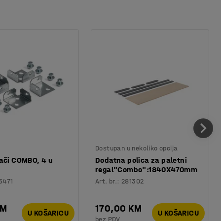
Dostupan u nekoliko opcija
ači COMBO, 4 u
Dodatna polica za paletni
regal"Combo":1840X470mm
6471
Art. br.
:
281302
KM
170,00 KM
U KOŠARICU
U KOŠARICU
bez PDV