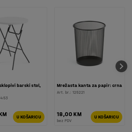
sklopivi barski stol,
Mrežasta kanta za papir: crna
Art. br.
:
125221
6453
 KM
18,00 KM
U KOŠARICU
U KOŠARICU
bez PDV