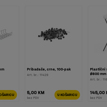
 mm
Pribadače, crne, 100-pak
Plastični 
Ø800 mm
Art. br.
:
11429
Art. br.
:
11
5,00 KM
145,00
KOŠARICU
U KOŠARICU
bez PDV
bez PDV