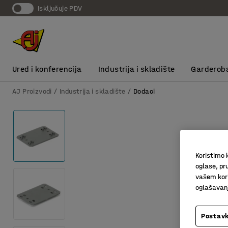
Isključuje PDV
Ured i konferencija
Industrija i skladište
Garderob
AJ Proizvodi
Industrija i skladište
Dodaci
Koristimo k
oglase, pru
vašem kori
oglašavanja
Postavk