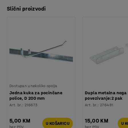
Slični proizvodi
Dostupan u nekoliko opcija
Jedna kuka za pocinčane
Dupla metalna noga
police, D 200 mm
povezivanje:2 pak
Art. br.
:
216673
Art. br.
:
276481
5,00 KM
15,00 KM
U KOŠARICU
U 
bez PDV
bez PDV