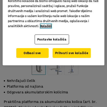
Koristimo kolačiće da bismo omogućili našoj web lokaciji da radi
pravilno, personalizirali sadržaj i oglase, pružali funkcije
društvenih medija i analizirali web promet. Također dijelimo
informacije o vašem korištenju naše web lokacije s našim
partnerima u oblastima društvenih medija, oglašavanja i
analitičkih aktivnosti.
Kolačići
Postavke kolačića
Odbaci sve
Prihvati sve kolačiće
Nehrđajući čelik
Platforma od najlona
Odgovara akumulatorskim kolicima
Praktična platforma za akumulatorska kolica (art. br.