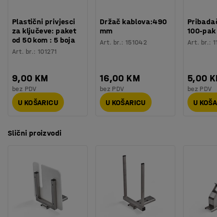
Plastični privjesci
Držač kablova:490
Pribadač
za ključeve: paket
mm
100-pak
od 50 kom : 5 boja
Art. br.
:
151042
Art. br.
:
1
Art. br.
:
101271
9,00 KM
16,00 KM
5,00 
bez PDV
bez PDV
bez PDV
U KOŠARICU
U KOŠARICU
U KOŠ
Slični proizvodi