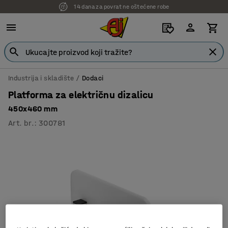
14 dana za povrat ne oštećene robe
Industrija i skladište
Dodaci
Platforma za električnu dizalicu
450x460 mm
Art. br.
:
300781