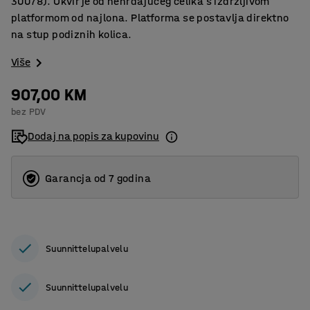
30078). Okvir je od nehrđajućeg čelika s izdržljivom
platformom od najlona. Platforma se postavlja direktno
na stup podiznih kolica.
Više
907,00 KM
bez PDV
Dodaj na popis za kupovinu
Garancja od 7 godina
Suunnittelupalvelu
Suunnittelupalvelu