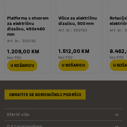
Platforma s otvorom
Vilice za električnu
Rotacijs
za električnu
dizalicu, 500 mm
električ
dizalicu, 450x460
Art. br.
:
300783
Art. br.
:
mm
Art. br.
:
300782
1.512,00 KM
8.462
1.209,00 KM
bez PDV
bez PDV
bez PDV
U KOŠARICU
U KOŠ
U KOŠARICU
OBRATITE SE KORISNIČKOJ PODRŠCI
Otkriti više
O AJ proizvodima