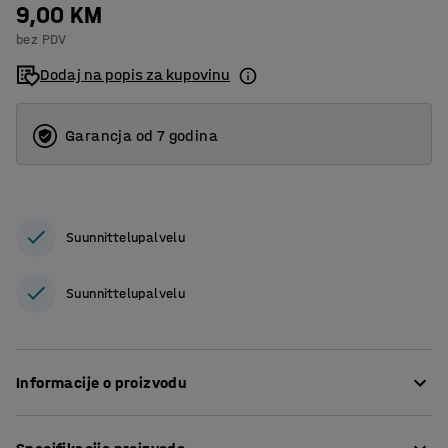
9,00 KM
bez PDV
Dodaj na popis za kupovinu
Garancja od 7 godina
Suunnittelupalvelu
Suunnittelupalvelu
Informacije o proizvodu
Plastični privjesci za ključeve u nekoliko boja pomažu