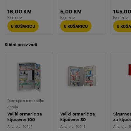
16,00 KM
5,00 KM
145,0
bez PDV
bez PDV
bez PDV
U KOŠARICU
U KOŠARICU
U KOŠ
Slični proizvodi
Dostupan u nekoliko
opcija
Veliki ormaric za
Veliki ormarić za
Sigurno
ključeve: 100
ključeve: 30
za ključ
Art. br.
:
10131
Art. br.
:
10141
Art. br.
:
1