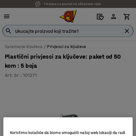
14 dana za povrat ne oštećene robe
Spremanje ključeva
Privjesci za ključeve
Plastični privjesci za ključeve: paket od 50
kom : 5 boja
Art. br.
:
101271
Koristimo kolačiće da bismo omogućili našoj web lokaciji da radi