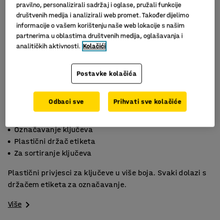
pravilno, personalizirali sadržaj i oglase, pružali funkcije
društvenih medija i analizirali web promet. Također dijelimo
informacije o vašem korištenju naše web lokacije s našim
partnerima u oblastima društvenih medija, oglašavanja i
analitičkih aktivnosti.
Kolačići
Postavke kolačića
Odbaci sve
Prihvati sve kolačiće
Označavanje ključeva
Plastični držač etiketa
Za sortiranje ključeva
Plastični privjesci za ključeve u više boja. Svaki dolazi s
držačem etiketa za označavanje.
Više