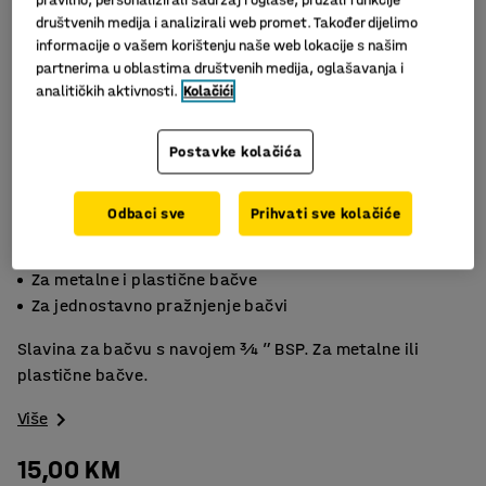
društvenih medija i analizirali web promet. Također dijelimo
informacije o vašem korištenju naše web lokacije s našim
partnerima u oblastima društvenih medija, oglašavanja i
analitičkih aktivnosti.
Kolačići
Postavke kolačića
Slični proizvodi
Odbaci sve
Prihvati sve kolačiće
Izdržljiva plastika
Za metalne i plastične bačve
Za jednostavno pražnjenje bačvi
Slavina za bačvu s navojem ¾ ” BSP. Za metalne ili
plastične bačve.
Više
15,00 KM