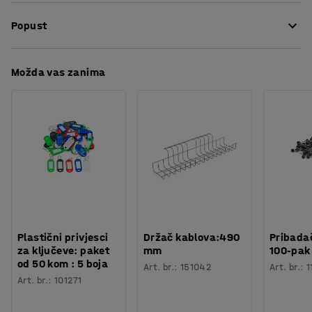
Boja
:
Smeđa
Popust
Materijal
:
Plastika
Potreban broj osoba
:
1
Procjena vremena
:
5
Min
Preuzmite upute za održavanjen
Možda vas zanima
Težina
:
0,05
kg
Plastični privjesci
Držač kablova:490
Pribadač
za ključeve: paket
mm
100-pak
od 50 kom : 5 boja
Art. br.
:
151042
Art. br.
:
1
Art. br.
:
101271