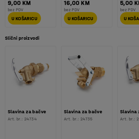
9,00 KM
16,00 KM
5,00 
bez PDV
bez PDV
bez PDV
U KOŠARICU
U KOŠARICU
U KOŠ
Slični proizvodi
Slavina za bačve
Slavina za bačve
Slavina
Art. br.
:
24734
Art. br.
:
24735
Art. br.
:
2