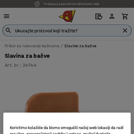
14 dana za povrat ne oštećene robe
Pribor za rukovanje bačvama
Slavine za bačve
Slavina za bačve
Art. br.
:
24744
Koristimo kolačiće da bismo omogućili našoj web lokaciji da radi
pravilno, personalizirali sadržaj i oglase, pružali funkcije