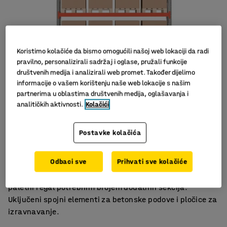
Koristimo kolačiće da bismo omogućili našoj web lokaciji da radi
pravilno, personalizirali sadržaj i oglase, pružali funkcije
društvenih medija i analizirali web promet. Također dijelimo
informacije o vašem korištenju naše web lokacije s našim
partnerima u oblastima društvenih medija, oglašavanja i
analitičkih aktivnosti.
Kolačići
Slični proizvodi
Odlično spremište
Postavke kolačića
Dizajn koji štedi prostor
Ispunjava sigurnosne zahtjeve
Odbaci sve
Prihvati sve kolačiće
Kompletni paletni regal, osnovna jedinica. Proširite
paletni regal potrebnim brojem dodatnih sekcija.
Uključeni spojni elementi za betonske podove i pločice za
izravnavanje.