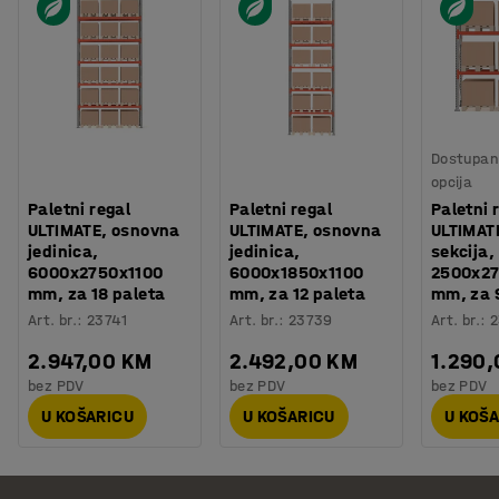
Dostupan 
opcija
Paletni regal
Paletni regal
Paletni 
ULTIMATE, osnovna
ULTIMATE, osnovna
ULTIMAT
jedinica,
jedinica,
sekcija,
6000x2750x1100
6000x1850x1100
2500x27
mm, za 18 paleta
mm, za 12 paleta
mm, za 
Art. br.
:
23741
Art. br.
:
23739
Art. br.
:
2
2.947,00 KM
2.492,00 KM
1.290
bez PDV
bez PDV
bez PDV
U KOŠARICU
U KOŠARICU
U KOŠ