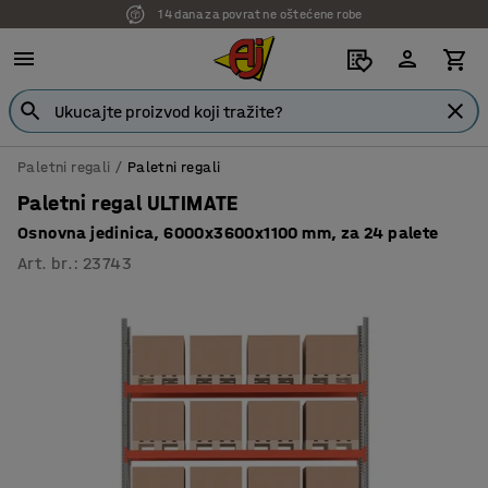
14 dana za povrat ne oštećene robe
7 godina garancije
Paletni regali
Paletni regali
Paletni regal ULTIMATE
Osnovna jedinica, 6000x3600x1100 mm, za 24 palete
Art. br.
:
23743