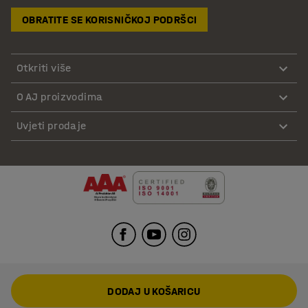
OBRATITE SE KORISNIČKOJ PODRŠCI
Otkriti više
O AJ proizvodima
Uvjeti prodaje
DODAJ U KOŠARICU