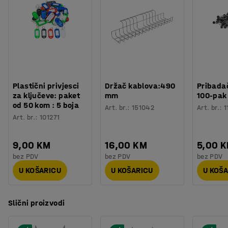
Plastični privjesci
Držač kablova:490
Pribadač
za ključeve: paket
mm
100-pak
od 50 kom : 5 boja
Art. br.
:
151042
Art. br.
:
1
Art. br.
:
101271
9,00 KM
16,00 KM
5,00 
bez PDV
bez PDV
bez PDV
U KOŠARICU
U KOŠARICU
U KOŠ
Slični proizvodi