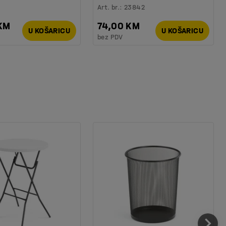
Art. br.
:
23842
 KM
74,00 KM
U KOŠARICU
U KOŠARICU
bez PDV