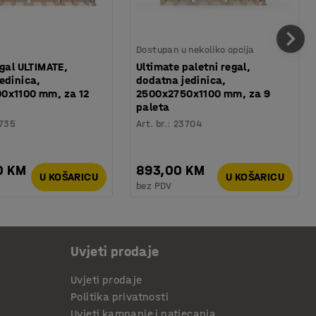
Dostupan u nekoliko opcija
egal ULTIMATE,
Ultimate paletni regal,
edinica,
dodatna jedinica,
0x1100 mm, za 12
2500x2750x1100 mm, za 9
paleta
735
Art. br.
:
23704
0 KM
893,00 KM
U KOŠARICU
U KOŠARICU
bez PDV
Uvjeti prodaje
Uvjeti prodaje
Politika privatnosti
Uvjeti kampanje i natjecanja