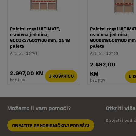
Paletni regal ULTIMATE,
Paletni regal ULTIMA
osnovna jedinica,
osnovna jedinica,
6000x2750x1100 mm, za 18
6000x1850x1100 mm,
paleta
paleta
Art. br.
:
23741
Art. br.
:
23739
2.492,00
2.947,00 KM
KM
U KOŠARICU
U 
bez PDV
bez PDV
Možemo li vam pomoći?
Otkriti više
Savjeti i vodi
OBRATITE SE KORISNIČKOJ PODRŠCI