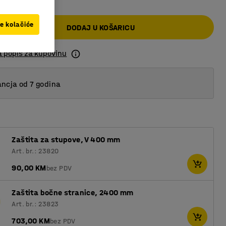
ve kolačiće
DODAJ U KOŠARICU
a popis za kupovinu
ncja od 7 godina
Zaštita za stupove, V 400 mm
Art. br.: 23820
90,00 KM
bez PDV
Zaštita bočne stranice, 2400 mm
Art. br.: 23823
703,00 KM
bez PDV