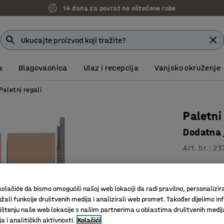
14 dana za povrat ne oštećene robe
a
Blagovaonica
Ulaz i recepcija
Vanjsko okruženje
Paletni regali
Paletni
Dodatna 
Art. br.
:
23
Odlično 
Dizajn ko
olačiće da bismo omogućili našoj web lokaciji da radi pravilno, personalizira
Ispunjav
žali funkcije društvenih medija i analizirali web promet. Također dijelimo in
štenju naše web lokacije s našim partnerima u oblastima društvenih medij
2.223,
 i analitičkih aktivnosti.
Kolačići