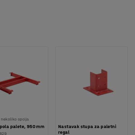
nekoliko opcija
pola palete, 950 mm
Nastavak stupa za paletni
regal
829