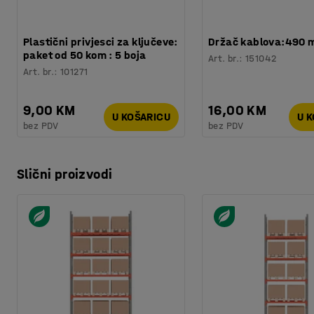
Plastični privjesci za ključeve:
Držač kablova:490
paket od 50 kom : 5 boja
Art. br.
:
151042
Art. br.
:
101271
9,00 KM
16,00 KM
U KOŠARICU
U 
bez PDV
bez PDV
Slični proizvodi