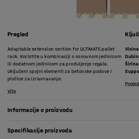
Pregled
Klju
Adaptable extension section for ULTIMATE pallet
Visina
rack. Koristite u kombinaciji s osnovnom jedinicom
Dubin
ili dodatnom jedinicom za produljenje regala.
Širin
Uključeni spojni elementi za betonske podove i
Suppo
pločice za izravnavanje.
Pogled
Više
Informacije o proizvodu
Paletni regal ULTIMATE je vrlo praktičan i funkcionalan, rezu
Specifikacije proizvoda
vrlo prilagodljiv, omogućava stvaranje učinkovite logistik
vašim potrebama.