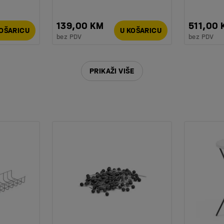
139,00 KM
511,00
KOŠARICU
U KOŠARICU
bez PDV
bez PDV
PRIKAŽI VIŠE