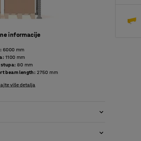
čne informacije
:
6000
mm
a
:
1100
mm
a stupa
:
80
mm
rt beam length
:
2750
mm
ajte više detalja
ltat je vlastitog dizajna u AJ. Paletni regal je
e, skladištenje i manipulaciju robom prema