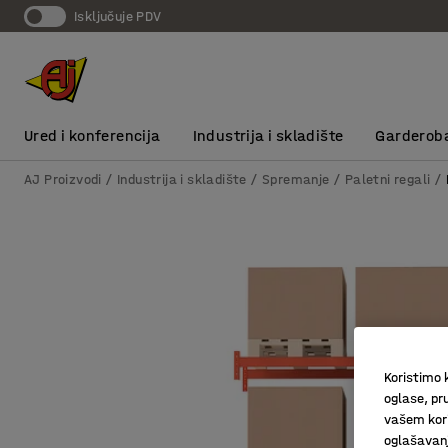
Isključuje PDV
Ured i konferencija
Industrija i skladište
Garderob
AJ Proizvodi
Industrija i skladište
Spremanje
Paletni regali
Koristimo k
oglase, pru
vašem kori
oglašavanja