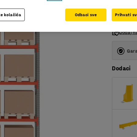
bez PDV
e kolačića
Odbaci sve
Prihvati s
Dodaj n
Gara
Dodaci