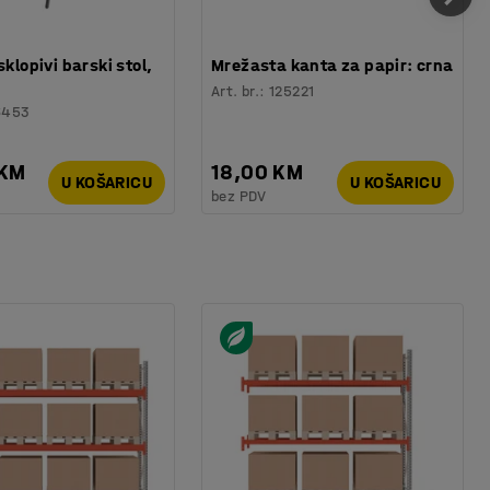
sklopivi barski stol,
Mrežasta kanta za papir: crna
Art. br.
:
125221
6453
 KM
18,00 KM
U KOŠARICU
U KOŠARICU
bez PDV