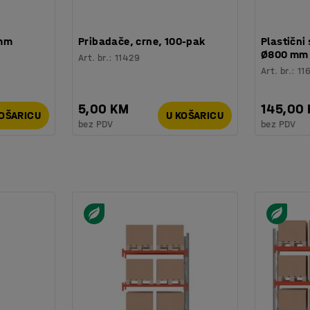
 mm
Pribadače, crne, 100-pak
Plastični 
Ø800 mm
Art. br.
:
11429
Art. br.
:
11
5,00 KM
145,00
KOŠARICU
U KOŠARICU
bez PDV
bez PDV