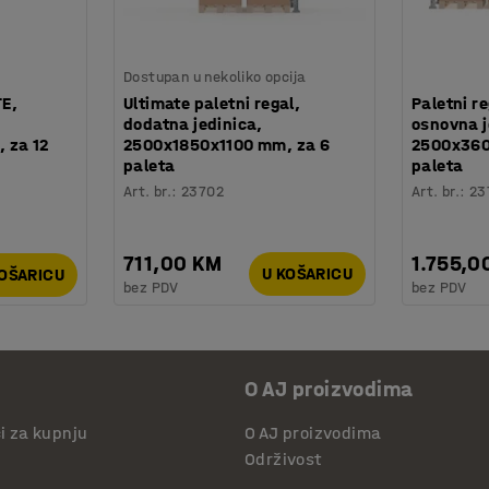
Dostupan u nekoliko opcija
TE,
Ultimate paletni regal,
Paletni r
dodatna jedinica,
osnovna j
 za 12
2500x1850x1100 mm, za 6
2500x360
paleta
paleta
Art. br.
:
23702
Art. br.
:
23
711,00 KM
1.755,0
U KOŠARICU
KOŠARICU
bez PDV
bez PDV
O AJ proizvodima
či za kupnju
O AJ proizvodima
Održivost