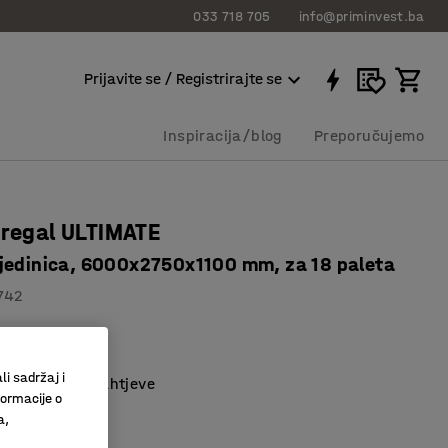
033 718 705
info@priminvest.ba
Prijavite se / Registrirajte se
Inspiracija/blog
Preporučujemo
 regal ULTIMATE
jedinica, 6000x2750x1100 mm, za 18 paleta
742
spremište.
ji štedi prostor
li sadržaj i
a sigurnosne zahtjeve
formacije o
a,
00 KM