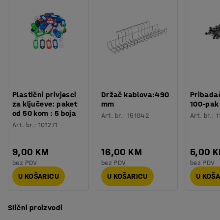
Plastični privjesci
Držač kablova:490
Pribadač
za ključeve: paket
mm
100-pak
od 50 kom : 5 boja
Art. br.
:
151042
Art. br.
:
1
Art. br.
:
101271
9,00 KM
16,00 KM
5,00 
bez PDV
bez PDV
bez PDV
U KOŠARICU
U KOŠARICU
U KOŠ
Slični proizvodi