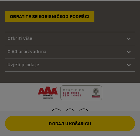
OBRATITE SE KORISNIČKOJ PODRŠCI
Otkriti više
O AJ proizvodima
Uvjeti prodaje
DODAJ U KOŠARICU