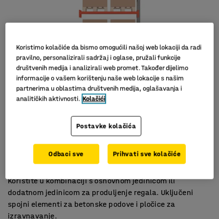
Koristimo kolačiće da bismo omogućili našoj web lokaciji da radi
pravilno, personalizirali sadržaj i oglase, pružali funkcije
društvenih medija i analizirali web promet. Također dijelimo
informacije o vašem korištenju naše web lokacije s našim
partnerima u oblastima društvenih medija, oglašavanja i
analitičkih aktivnosti.
Kolačići
Odlično spremište
Postavke kolačića
Dizajn koji štedi prostor
Ispunjava sigurnosne zahtjeve
Odbaci sve
Prihvati sve kolačiće
Versatile additional section for the ULTIMATE pallet rack.
Koristite u kombinaciji s osnovnom jedinicom ili
dodatnom jedinicom za produljenje regala. Uključeni
spojni elementi za betonske podove i pločice za
izravnavanje.