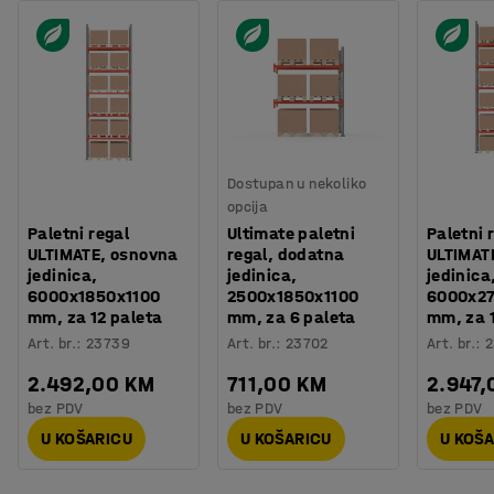
Dostupan u nekoliko
opcija
Paletni regal
Ultimate paletni
Paletni 
ULTIMATE, osnovna
regal, dodatna
ULTIMAT
jedinica,
jedinica,
jedinica
6000x1850x1100
2500x1850x1100
6000x27
mm, za 12 paleta
mm, za 6 paleta
mm, za 
Art. br.
:
23739
Art. br.
:
23702
Art. br.
:
2
2.492,00 KM
711,00 KM
2.947,
bez PDV
bez PDV
bez PDV
U KOŠARICU
U KOŠARICU
U KOŠ