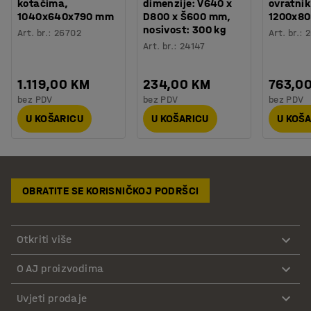
kotačima,
dimenzije: V640 x
ovratni
1040x640x790 mm
D800 x Š600 mm,
1200x8
nosivost: 300 kg
Art. br.
:
26702
Art. br.
:
2
Art. br.
:
24147
1.119,00 KM
234,00 KM
763,0
bez PDV
bez PDV
bez PDV
U KOŠARICU
U KOŠARICU
U KOŠ
OBRATITE SE KORISNIČKOJ PODRŠCI
Otkriti više
O AJ proizvodima
Uvjeti prodaje