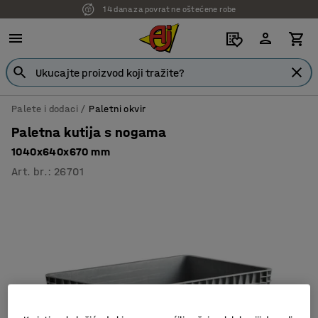
14 dana za povrat ne oštećene robe
Palete i dodaci
Paletni okvir
Paletna kutija s nogama
1040x640x670 mm
Art. br.
:
26701