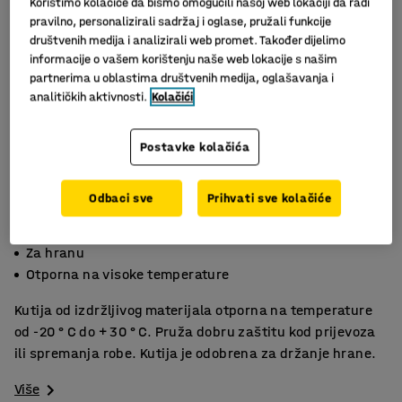
Koristimo kolačiće da bismo omogućili našoj web lokaciji da radi
pravilno, personalizirali sadržaj i oglase, pružali funkcije
društvenih medija i analizirali web promet. Također dijelimo
informacije o vašem korištenju naše web lokacije s našim
partnerima u oblastima društvenih medija, oglašavanja i
analitičkih aktivnosti.
Kolačići
Postavke kolačića
Odbaci sve
Prihvati sve kolačiće
Za transport/spremanje
Za hranu
Otporna na visoke temperature
Kutija od izdržljivog materijala otporna na temperature
od -20 ° C do + 30 ° C. Pruža dobru zaštitu kod prijevoza
ili spremanja robe. Kutija je odobrena za držanje hrane.
Više