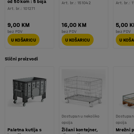
od 50 kom : 5 boja
Art. br.
:
151042
Art. br.
:
1
Art. br.
:
101271
9,00 KM
16,00 KM
5,00 
bez PDV
bez PDV
bez PDV
U KOŠARICU
U KOŠARICU
U KOŠ
Slični proizvodi
Dostupan u nekoliko
Dostupan 
opcija
opcija
Paletna kutija s
Žičani kontejner,
Mrežni p