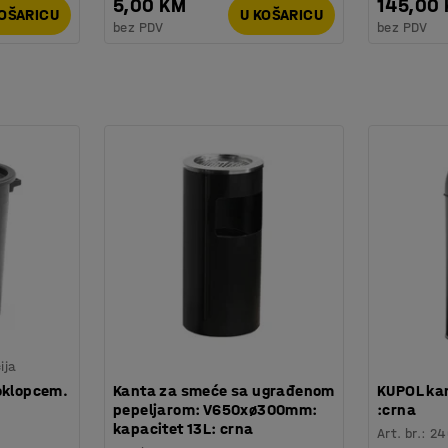
5,00 KM
145,00
KOŠARICU
U KOŠARICU
bez PDV
bez PDV
ija
oklopcem.
Kanta za smeće sa ugrađenom
KUPOL kan
pepeljarom: V650xø300mm:
:crna
kapacitet 13L: crna
Art. br.
:
24