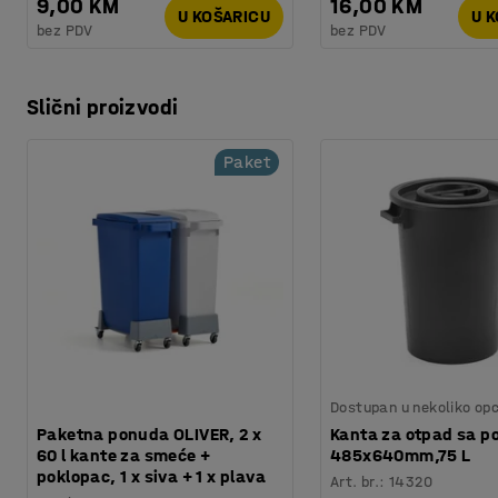
9,00 KM
16,00 KM
U KOŠARICU
U 
Visina:
165 mm
bez PDV
bez PDV
Širina:
240 mm
Dubina:
495 mm
Boja:
Siva
...
Slični proizvodi
Prikaži više
Paket
Dostupan u nekoliko opc
Paketna ponuda OLIVER, 2 x
Kanta za otpad sa p
60 l kante za smeće +
485x640mm,75 L
poklopac, 1 x siva + 1 x plava
Art. br.
:
14320