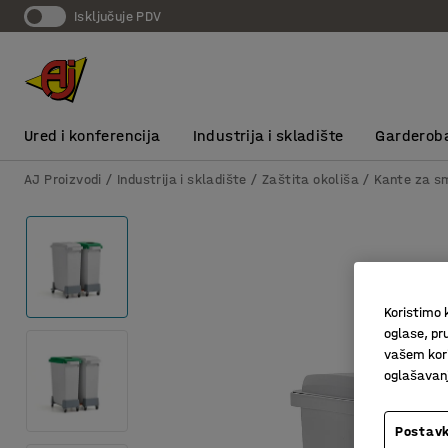
Isključuje PDV
Ured i konferencija
Industrija i skladište
Garderob
AJ Proizvodi
Industrija i skladište
Zaštita okoliša
Kante za s
Koristimo k
oglase, pru
vašem kori
oglašavanja
Postavk