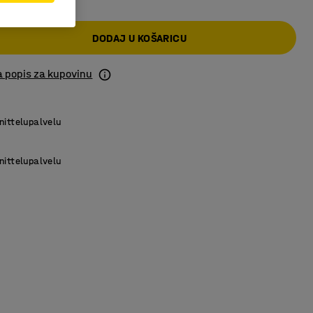
DODAJ U KOŠARICU
a popis za kupovinu
nittelupalvelu
nittelupalvelu