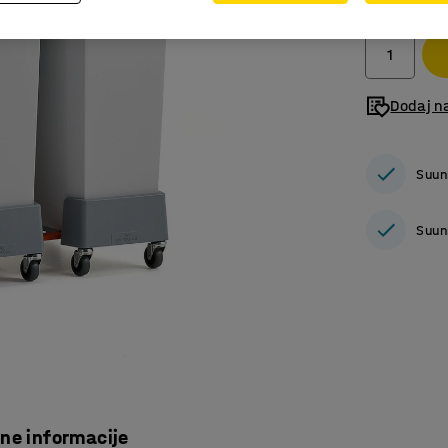
bez PDV
Dodaj n
Suun
Suun
čne informacije