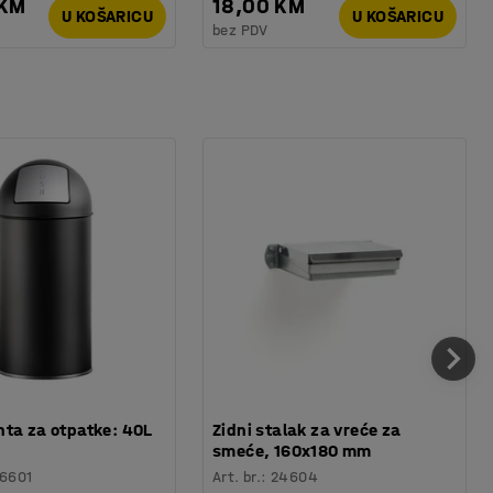
 KM
18,00 KM
U KOŠARICU
U KOŠARICU
bez PDV
ta za otpatke: 40L
Zidni stalak za vreće za
smeće, 160x180 mm
6601
Art. br.
:
24604