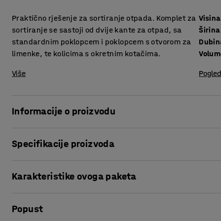
Praktično rješenje za sortiranje otpada. Komplet za
Visina
sortiranje se sastoji od dvije kante za otpad, sa
Širina
standardnim poklopcem i poklopcem s otvorom za
Dubin
limenke, te kolicima s okretnim kotačima.
Volum
Više
Pogled
Informacije o proizvodu
Pojednostavite sortiranje i spremanje otpada na praktičan
Specifikacije proizvoda
druge prostore na radnom mjestu gdje je potreban jednos
Visina
:
600
mm
Kolica su izrađena od 80% reciklirane plastike. Olakšavaju
Karakteristike ovoga paketa
Širina
:
280
mm
čišćenja. Kante za otpad i poklopci su izrađeni od materi
Dubina
:
590
mm
ručkama na kratkim stranicama koje olakšavaju njihovo p
Kontejner za otpad: Š285xD555xV615mm: 60 L
Volumen
:
60
L
Popust
Boja
:
Siva
Visina:
600 mm
Dva različita poklopca pokazuju što treba baciti u koju k