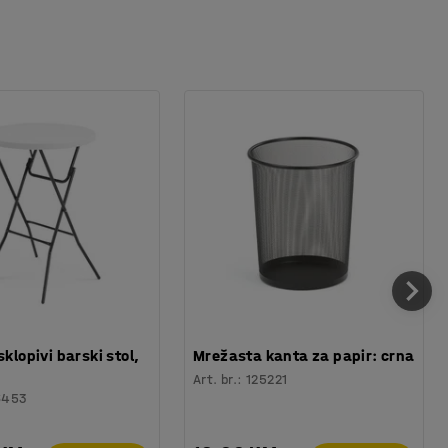
sklopivi barski stol,
Mrežasta kanta za papir: crna
Art. br.
:
125221
6453