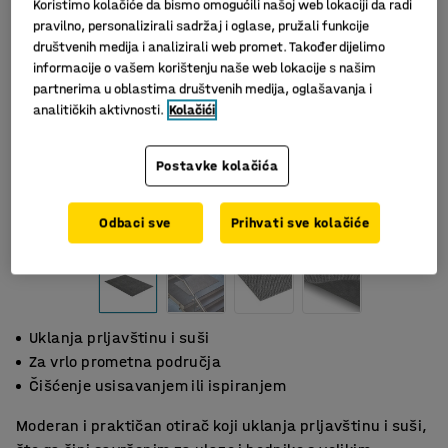
Koristimo kolačiće da bismo omogućili našoj web lokaciji da radi
pravilno, personalizirali sadržaj i oglase, pružali funkcije
društvenih medija i analizirali web promet. Također dijelimo
informacije o vašem korištenju naše web lokacije s našim
partnerima u oblastima društvenih medija, oglašavanja i
analitičkih aktivnosti.
Kolačići
Postavke kolačića
Odbaci sve
Prihvati sve kolačiće
Uklanja prljavštinu i suši
Za vrlo prometna područja
Čišćenje usisavanjem ili ispiranjem
Moderan i praktičan otirač koji uklanja prljavštinu i suši,