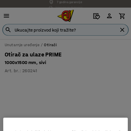
Isporuka po dogovoru
Unutarnje uređenje
Otirači
Otirač za ulaze PRIME
1000x1500 mm, sivi
Art. br.
:
260241