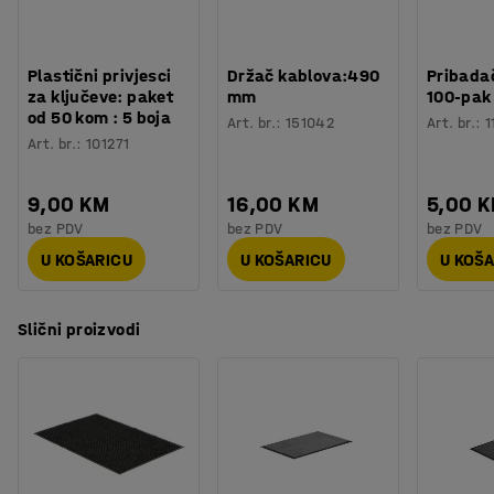
Plastični privjesci
Držač kablova:490
Pribadač
za ključeve: paket
mm
100-pak
od 50 kom : 5 boja
Art. br.
:
151042
Art. br.
:
1
Art. br.
:
101271
9,00 KM
16,00 KM
5,00 
bez PDV
bez PDV
bez PDV
U KOŠARICU
U KOŠARICU
U KOŠ
Slični proizvodi