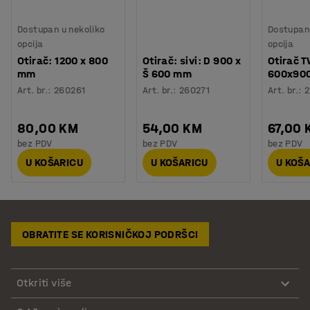
Dostupan u nekoliko
Dostupan 
opcija
opcija
Otirač: 1200 x 800
Otirač: sivi: D 900 x
Otirač 
mm
Š 600 mm
600x900
Art. br.
:
260261
Art. br.
:
260271
Art. br.
:
2
80,00 KM
54,00 KM
67,00 
bez PDV
bez PDV
bez PDV
U KOŠARICU
U KOŠARICU
U KOŠ
OBRATITE SE KORISNIČKOJ PODRŠCI
Otkriti više