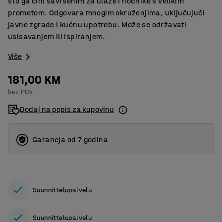
što ga čini savršenim za ulaze i hodnike s velikim
prometom. Odgovara mnogim okruženjima, uključujući
javne zgrade i kućnu upotrebu. Može se održavati
usisavanjem ili ispiranjem.
Više
181,00 KM
bez PDV
Dodaj na popis za kupovinu
Garancja od 7 godina
Suunnittelupalvelu
Suunnittelupalvelu