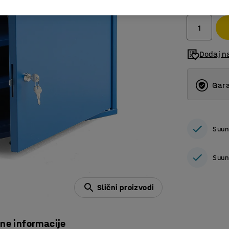
bez PDV
Dodaj n
Gara
Suun
Suun
Slični proizvodi
čne informacije