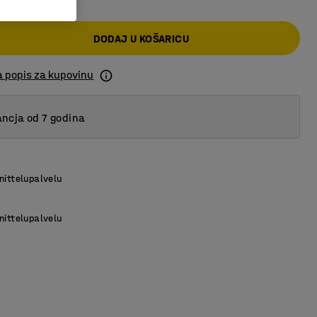
DODAJ U KOŠARICU
a popis za kupovinu
ncja od 7 godina
nittelupalvelu
nittelupalvelu