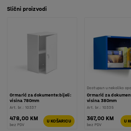
Slični proizvodi
Dostupan u nekoliko opc
Ormarić za dokumente:bijeli:
Ormarić za dokument
visina 780mm
visina 380mm
Art. br.
:
10337
Art. br.
:
10335
478,00 KM
367,00 KM
U KOŠARICU
U 
bez PDV
bez PDV