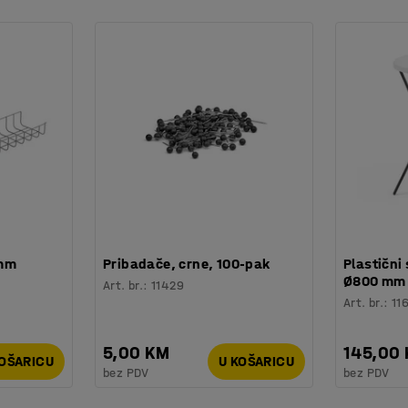
 mm
Pribadače, crne, 100-pak
Plastični 
Ø800 mm
Art. br.
:
11429
Art. br.
:
11
5,00 KM
145,00
KOŠARICU
U KOŠARICU
bez PDV
bez PDV