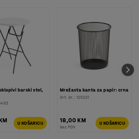
sklopivi barski stol,
Mrežasta kanta za papir: crna
Art. br.
:
125221
6453
 KM
18,00 KM
U KOŠARICU
U KOŠARICU
bez PDV