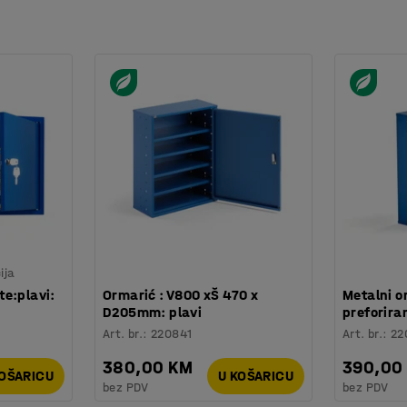
ija
e:plavi:
Ormarić : V800 xŠ 470 x
Metalni or
D205mm: plavi
preforira
Art. br.
:
220841
Art. br.
:
22
380,00 KM
390,00
KOŠARICU
U KOŠARICU
bez PDV
bez PDV