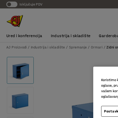
Isključuje PDV
Ured i konferencija
Industrija i skladište
Garderob
AJ Proizvodi
Industrija i skladište
Spremanje
Ormari
Zidni o
Koristimo k
oglase, pru
vašem kori
oglašavanja
Postavk