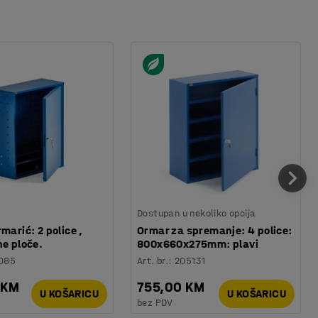
Dostupan u nekoliko opcija
marić: 2 police ,
Ormar za spremanje: 4 police:
ne ploče.
800x660x275mm: plavi
085
Art. br.
:
205131
 KM
755,00 KM
U KOŠARICU
U KOŠARICU
bez PDV