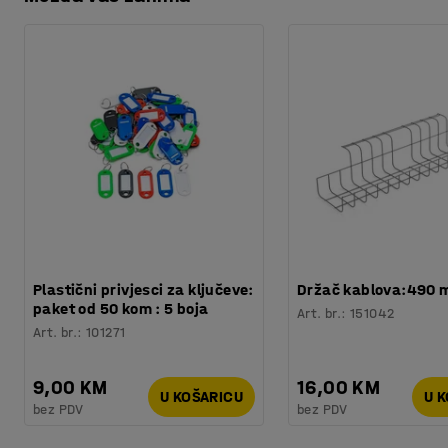
Preuzmite upute za održavanjen
Boja vrata
:
Plava
Broj za boju vrata
:
RAL 5005
Boja okvira ormara
:
Plava
Broj za boju okvira ormara
:
RAL 5005
Broj polica
:
2
Nosivost police
:
40
kg
Potreban broj osoba
:
1
Procjena vremena
:
5
Min
Težina
:
8,5
kg
Montaža
:
Dolazi sastavljeno
Testirano
:
EN 16121:2023
Kvaliteta - Eko oznaka
:
Byggvarubedömd ID: 157466
Plastični privjesci za ključeve:
Držač kablova:490
paket od 50 kom : 5 boja
Art. br.
:
151042
Art. br.
:
101271
9,00 KM
16,00 KM
U KOŠARICU
U 
bez PDV
bez PDV