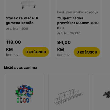
Broj polica
:
6
Potreban broj osoba
:
1
Dostupan u nekoliko opcija
Procjena vremena
:
20
Min
Stalak za vreće: 4
"Super" radna
Težina
:
52
kg
gumena kotača
prostirka: 600mm x910
Montaža
:
Dolazi sastavljeno
mm
Art. br.
:
11908
Testirano
:
Art. br.
:
24230
EN 16121:2023, EN 14074:2004, EN 14073-2:2004, EN
118,00
84,00
14073-3:2004
KM
KM
U KOŠARICU
U KOŠARICU
bez PDV
bez PDV
Možda vas zanima