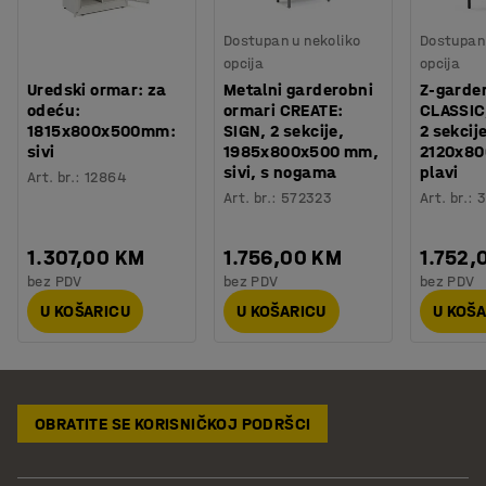
Dostupan u nekoliko
Dostupan 
opcija
opcija
Uredski ormar: za
Metalni garderobni
Z-garde
odeću:
ormari CREATE:
CLASSIC
1815x800x500mm:
SIGN, 2 sekcije,
2 sekcij
sivi
1985x800x500 mm,
2120x8
sivi, s nogama
plavi
Art. br.
:
12864
Art. br.
:
572323
Art. br.
:
3
1.307,00 KM
1.756,00 KM
1.752,
bez PDV
bez PDV
bez PDV
U KOŠARICU
U KOŠARICU
U KOŠ
OBRATITE SE KORISNIČKOJ PODRŠCI