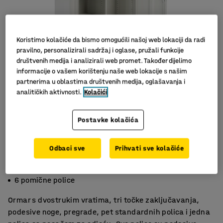
Koristimo kolačiće da bismo omogućili našoj web lokaciji da radi
pravilno, personalizirali sadržaj i oglase, pružali funkcije
društvenih medija i analizirali web promet. Također dijelimo
informacije o vašem korištenju naše web lokacije s našim
partnerima u oblastima društvenih medija, oglašavanja i
analitičkih aktivnosti.
Kolačići
Postavke kolačića
Odbaci sve
Prihvati sve kolačiće
Pojačana vrata
Središnja pregrada
6 pomične police
Ormar s dvostrukim vratima, tri točke zaključavanja,
podesive noge, pregrade, pet standardnih polica i jedna