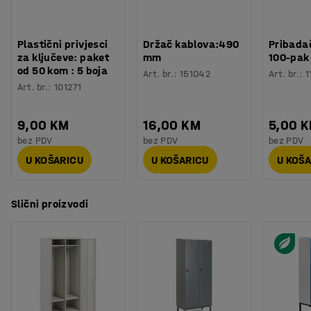
Plastični privjesci
Držač kablova:490
Pribadač
za ključeve: paket
mm
100-pak
od 50 kom : 5 boja
Art. br.
:
151042
Art. br.
:
1
Art. br.
:
101271
9,00 KM
16,00 KM
5,00 
bez PDV
bez PDV
bez PDV
U KOŠARICU
U KOŠARICU
U KOŠ
Slični proizvodi