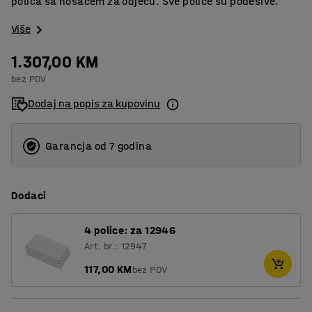
polica sa nosačem za odjeću. Sve police su podesive.
Više
1.307,00 KM
bez PDV
Dodaj na popis za kupovinu
Garancja od 7 godina
Dodaci
4 police: za 12946
Art. br.: 12947
117,00 KM
bez PDV