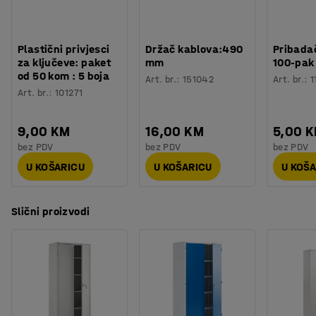
Plastični privjesci
Držač kablova:490
Pribadač
za ključeve: paket
mm
100-pak
od 50 kom : 5 boja
Art. br.
:
151042
Art. br.
:
1
Art. br.
:
101271
9,00 KM
16,00 KM
5,00 
bez PDV
bez PDV
bez PDV
U KOŠARICU
U KOŠARICU
U KOŠ
Slični proizvodi