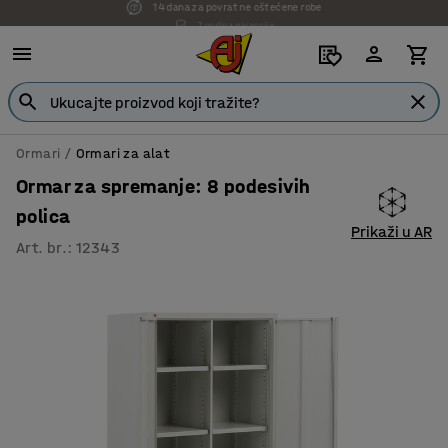
7 godina garancije
Ormari
Ormari za alat
Ormar za spremanje: 8 podesivih
polica
Prikaži u AR
Art. br.
:
12343