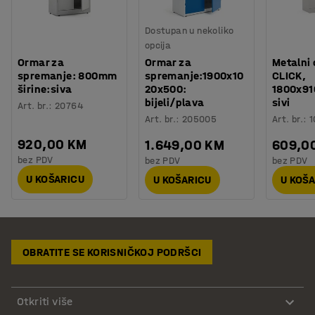
Dostupan u nekoliko
opcija
Ormar za
Ormar za
Metalni
spremanje: 800mm
spremanje:1900x10
CLICK,
širine:siva
20x500:
1800x91
bijeli/plava
sivi
Art. br.
:
20764
Art. br.
:
205005
Art. br.
:
1
920,00 KM
1.649,00 KM
609,0
bez PDV
bez PDV
bez PDV
U KOŠARICU
U KOŠARICU
U KOŠ
OBRATITE SE KORISNIČKOJ PODRŠCI
Otkriti više