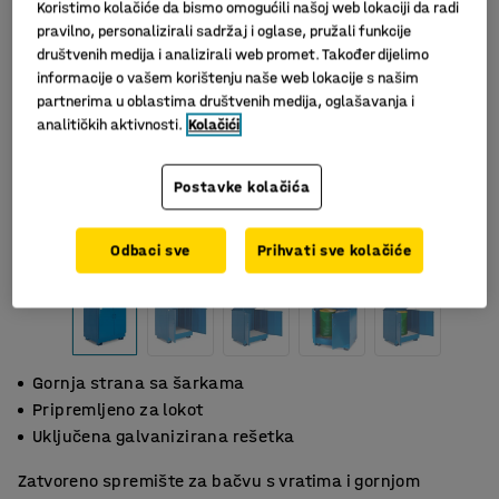
Koristimo kolačiće da bismo omogućili našoj web lokaciji da radi
pravilno, personalizirali sadržaj i oglase, pružali funkcije
društvenih medija i analizirali web promet. Također dijelimo
informacije o vašem korištenju naše web lokacije s našim
partnerima u oblastima društvenih medija, oglašavanja i
analitičkih aktivnosti.
Kolačići
Postavke kolačića
Odbaci sve
Prihvati sve kolačiće
Gornja strana sa šarkama
Pripremljeno za lokot
Uključena galvanizirana rešetka
Zatvoreno spremište za bačvu s vratima i gornjom