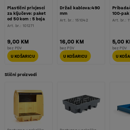
Plastični privjesci
Držač kablova:490
Pribadač
za ključeve: paket
mm
100-pak
od 50 kom : 5 boja
Art. br.
:
151042
Art. br.
:
1
Art. br.
:
101271
9,00 KM
16,00 KM
5,00 
bez PDV
bez PDV
bez PDV
U KOŠARICU
U KOŠARICU
U KOŠ
Slični proizvodi