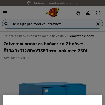
14 dana za povrat ne oštećene robe
Paleta za bačve i zaštite od prolijevanja
Skladištenje bačvi
Zatvoreni ormar za bačve: za 2 bačve:
Š1040xD1280xV1350mm: volumen 260l
Art. br.
:
25968