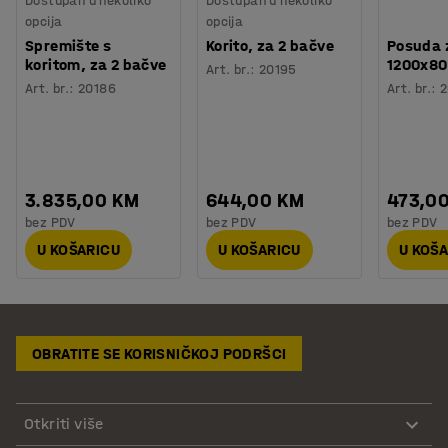
Dostupan u nekoliko
Dostupan u nekoliko
opcija
opcija
Spremište s
Korito, za 2 bačve
Posuda 
koritom, za 2 bačve
1200x80
Art. br.
:
20195
Art. br.
:
20186
Art. br.
:
2
3.835,00 KM
644,00 KM
473,0
bez PDV
bez PDV
bez PDV
U KOŠARICU
U KOŠARICU
U KOŠ
OBRATITE SE KORISNIČKOJ PODRŠCI
Otkriti više