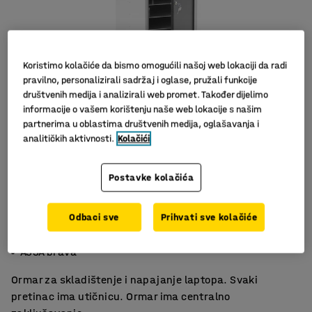
Koristimo kolačiće da bismo omogućili našoj web lokaciji da radi
pravilno, personalizirali sadržaj i oglase, pružali funkcije
društvenih medija i analizirali web promet. Također dijelimo
informacije o vašem korištenju naše web lokacije s našim
partnerima u oblastima društvenih medija, oglašavanja i
Slični proizvodi
analitičkih aktivnosti.
Kolačići
Postavke kolačića
Odbaci sve
Prihvati sve kolačiće
Utičnice za punjenje
Dobra ventilacija
ASSA brava
Ormar za skladištenje i napajanje laptopa. Svaki
pretinac ima utičnicu. Ormar ima centralno