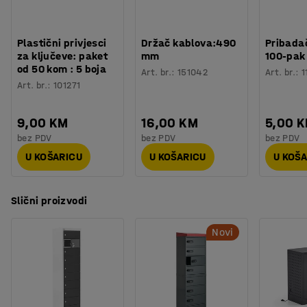
Plastični privjesci
Držač kablova:490
Pribadač
za ključeve: paket
mm
100-pak
od 50 kom : 5 boja
Art. br.
:
151042
Art. br.
:
1
Art. br.
:
101271
9,00 KM
16,00 KM
5,00 
bez PDV
bez PDV
bez PDV
U KOŠARICU
U KOŠARICU
U KOŠ
Slični proizvodi
Novi