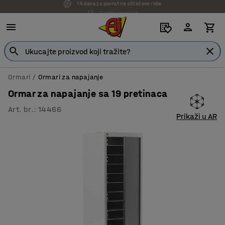
7 godina garancije
Ormari
Ormari za napajanje
Ormar za napajanje sa 19 pretinaca
Art. br.
:
14466
Prikaži u AR