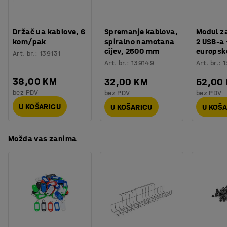
Procjena vremena
:
15
Min
Težina
:
66,3
kg
Montaža
:
Dolazi sastavljeno
Držač ua kablove, 6
Spremanje kablova,
Modul z
kom/pak
spiralno namotana
2 USB-a 
cijev, 2500 mm
europske
Art. br.
:
139131
Art. br.
:
139149
Art. br.
:
1
38,00 KM
32,00 KM
52,00
bez PDV
bez PDV
bez PDV
U KOŠARICU
U KOŠARICU
U KOŠ
Možda vas zanima