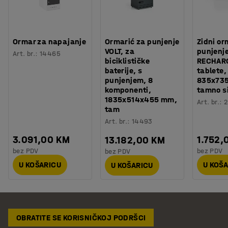
Ormar za napajanje
Ormarić za punjenje
Zidni or
VOLT, za
punjenj
Art. br.
:
14465
biciklističke
RECHARG
baterije, s
tablete,
punjenjem, 8
835x73
komponenti,
tamno si
1835x514x455 mm,
Art. br.
:
2
tam
Art. br.
:
14493
3.091,00 KM
1.752,
13.182,00 KM
bez PDV
bez PDV
bez PDV
U KOŠARICU
U KOŠ
U KOŠARICU
OBRATITE SE KORISNIČKOJ PODRŠCI