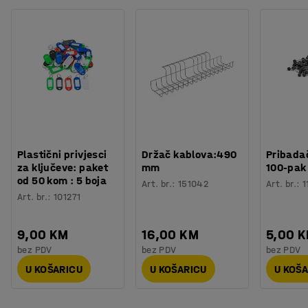
Plastični privjesci
Držač kablova:490
Pribadač
za ključeve: paket
mm
100-pak
od 50 kom : 5 boja
Art. br.
:
151042
Art. br.
:
1
Art. br.
:
101271
9,00 KM
16,00 KM
5,00 
bez PDV
bez PDV
bez PDV
U KOŠARICU
U KOŠARICU
U KOŠ