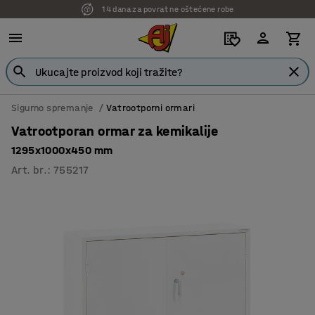
14 dana za povrat ne oštećene robe
7 godina garancije
Sigurno spremanje
Vatrootporni ormari
Vatrootporan ormar za kemikalije
1295x1000x450 mm
Art. br.
:
755217