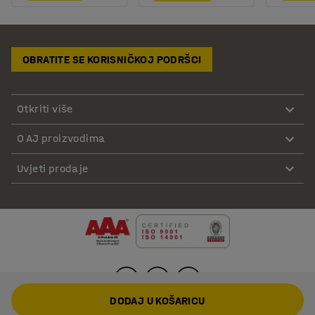
OBRATITE SE KORISNIČKOJ PODRŠCI
Otkriti više
O AJ proizvodima
Uvjeti prodaje
DODAJ U KOŠARICU