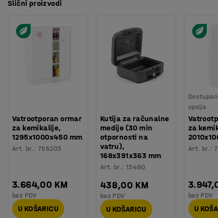
Slični proizvodi
Dostupan 
opcija
Vatrootporan ormar
Kutija za računalne
Vatroot
za kemikalije,
medije (30 min
za kemik
1295x1000x450 mm
otpornosti na
2010x1
vatru),
Art. br.
:
755203
Art. br.
:
7
168x391x363 mm
Art. br.
:
13460
3.664,00 KM
3.947,
438,00 KM
bez PDV
bez PDV
bez PDV
U KOŠARICU
U KOŠ
U KOŠARICU