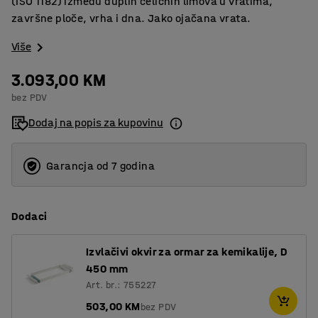
(ISO 1182) između duplih čeličnih limova u vratima,
završne ploče, vrha i dna. Jako ojačana vrata.
Više
3.093,00 KM
bez PDV
Dodaj na popis za kupovinu
Garancja od 7 godina
Dodaci
Izvlačivi okvir za ormar za kemikalije, D
450 mm
Art. br.: 755227
503,00 KM
bez PDV