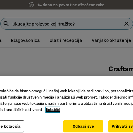
14 dana za povrat ne oštećene robe
a
Blagovaonica
Ulaz i recepcija
Vanjsko okruženje
Crafts
Art. br.
:
40
Oštrica 
olačiće da bismo omogućili našoj web lokaciji da radi pravilno, personalizira
žali funkcije društvenih medija i analizirali web promet. Također dijelimo in
Oštrar je
štenju naše web lokacije s našim partnerima u oblastima društvenih medij
Jedinstv
 i analitičkih aktivnosti.
Kolačići
19,00 
bez PDV
e kolačića
Odbaci sve
Prihvati s