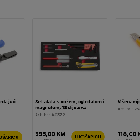
rđajući
Set alata s nožem, ogledalom i
Višenamje
magnetom, 18 dijelova
Art. br.
:
26
Art. br.
:
40332
395,00 KM
118,00
U KOŠARICU
KOŠARICU