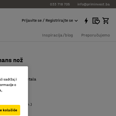
033 718 705
info@priminvest.ba
Prijavite se / Registrirajte se
Inspiracija/blog
Preporučujemo
mans nož
3003
od japanskog metala
li sadržaj i
formacije o
 u nekoliko faza
a,
en držač
KM
(19,00 KM/kom.)
ve kolačiće