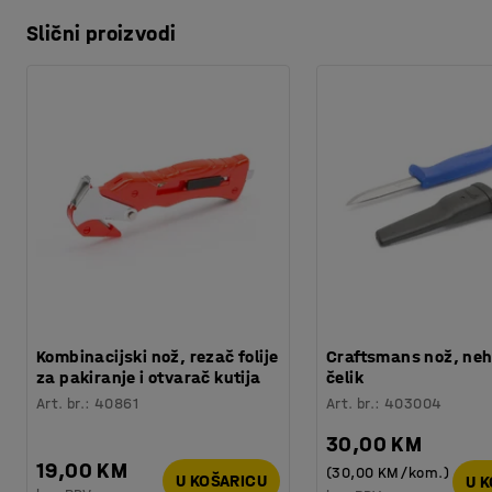
Slični proizvodi
Kombinacijski nož, rezač folije
Craftsmans nož, neh
za pakiranje i otvarač kutija
čelik
Art. br.
:
40861
Art. br.
:
403004
30,00 KM
19,00 KM
(30,00 KM/kom.)
U KOŠARICU
U 