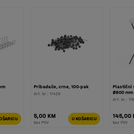
 mm
Pribadače, crne, 100-pak
Plastični 
Ø800 mm
Art. br.
:
11429
Art. br.
:
11
5,00 KM
145,00
KOŠARICU
U KOŠARICU
bez PDV
bez PDV