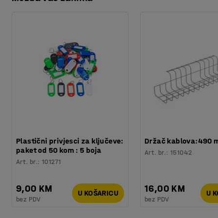
Preuzmite upute za održavanjen
Težina
:
0,13
kg
pojas ili gumb.
Plastični privjesci za ključeve:
Držač kablova:490
paket od 50 kom : 5 boja
Art. br.
:
151042
Art. br.
:
101271
9,00 KM
16,00 KM
U KOŠARICU
U 
bez PDV
bez PDV