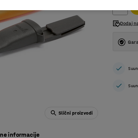
Dodaj n
Gara
Suun
Suun
Slični proizvodi
čne informacije