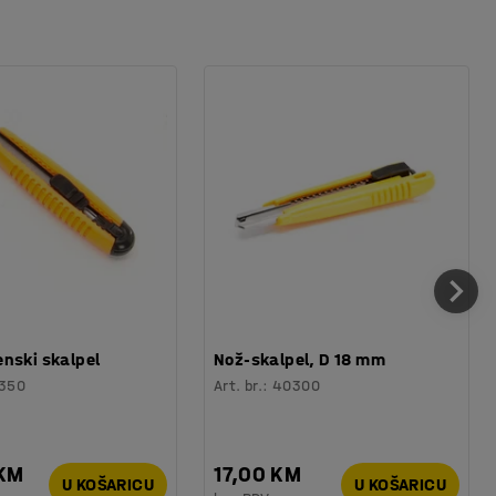
nski skalpel
Nož-skalpel, D 18 mm
350
Art. br.
:
40300
 KM
17,00 KM
U KOŠARICU
U KOŠARICU