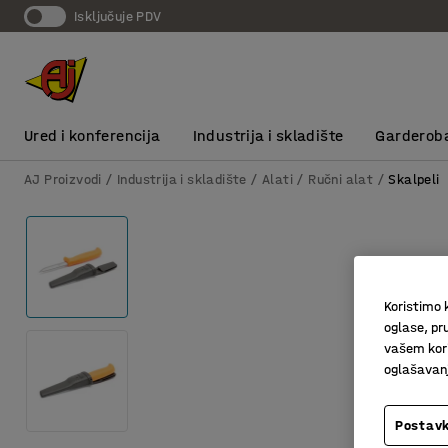
Isključuje PDV
Ured i konferencija
Industrija i skladište
Garderob
AJ Proizvodi
Industrija i skladište
Alati
Ručni alat
Skalpeli
Koristimo k
oglase, pru
vašem kori
oglašavanja
Postavk