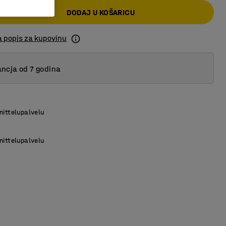
DODAJ U KOŠARICU
a popis za kupovinu
ncja od 7 godina
nittelupalvelu
nittelupalvelu