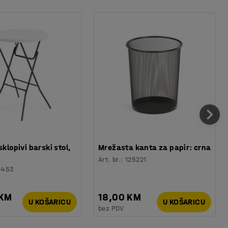
sklopivi barski stol,
Mrežasta kanta za papir: crna
Art. br.
:
125221
6453
 KM
18,00 KM
U KOŠARICU
U KOŠARICU
bez PDV