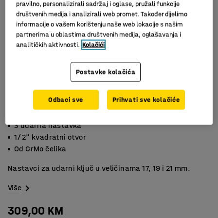
pravilno, personalizirali sadržaj i oglase, pružali funkcije
društvenih medija i analizirali web promet. Također dijelimo
informacije o vašem korištenju naše web lokacije s našim
partnerima u oblastima društvenih medija, oglašavanja i
analitičkih aktivnosti.
Kolačići
Postavke kolačića
Odbaci sve
Prihvati sve kolačiće
Slični proizvodi
3 udarna nastavka
1/2" kvadratni otvor
Od CrMo čelika
Nastavci za udarni ključ u veličinama 17, 19 i 21 mm.
Više
309,00 KM