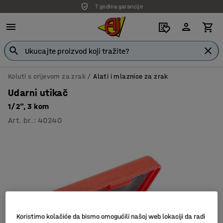
7 godina garancije
Koluti s crijevom za zrak
Alati i mlaznice za zrak
Udarni utikač
1/2", 3 kom
Art. br.
:
40240
Koristimo kolačiće da bismo omogućili našoj web lokaciji da radi