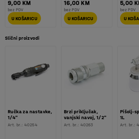
9,00 KM
16,00 KM
5,00 
bez PDV
bez PDV
bez PDV
U KOŠARICU
U KOŠARICU
U KOŠ
Slični proizvodi
Ručka za nastavke,
Brzi priključak,
Pišolj-s
1/4"
vanjski navoj, 1/2"
1L
Art. br.
:
40254
Art. br.
:
40263
Art. br.
: