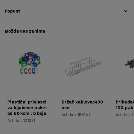
Potreban broj osoba
:
1
1/2 ". Set se isporučuje u praktičnoj plastičnoj futroli.
Popust
Procjena vremena
:
5
Min
Težina
:
0,86
kg
Preuzmite upute za održavanjen
Možda vas zanima
Plastični privjesci
Držač kablova:490
Pribadač
za ključeve: paket
mm
100-pak
od 50 kom : 5 boja
Art. br.
:
151042
Art. br.
:
1
Art. br.
:
101271