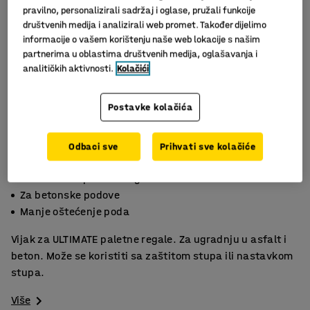
pravilno, personalizirali sadržaj i oglase, pružali funkcije
društvenih medija i analizirali web promet. Također dijelimo
informacije o vašem korištenju naše web lokacije s našim
partnerima u oblastima društvenih medija, oglašavanja i
analitičkih aktivnosti.
Kolačići
Postavke kolačića
Odbaci sve
Prihvati sve kolačiće
Za ULTIMATE paletne regale
Za betonske podove
Manje oštećenje poda
Vijak za ULTIMATE paletne regale. Za ugradnju u asfalt i
beton. Može se koristiti sa zaštitom stupa ili nastavkom
stupa.
Više