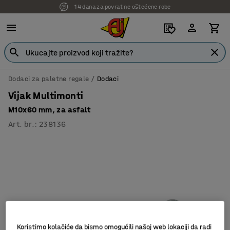
14 dana za povrat ne oštećene robe
Dodaci za paletne regale
Dodaci
Vijak Multimonti
M10x60 mm, za asfalt
Art. br.
:
238136
Koristimo kolačiće da bismo omogućili našoj web lokaciji da radi