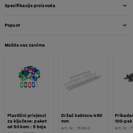
Specifikacije proizvoda
uzrokuje manje oštećenja betonskog poda u slučaju
udara. Prikladni za uporabu s zaštitom stupa ili
Dužina
:
90
mm
nastavkom stupa, ovisno o potrebi.
Popust
Promjer
:
10
mm
Težina
:
0
kg
Preuzmite upute za održavanjen
Možda vas zanima
Plastični privjesci
Držač kablova:490
Pribadač
za ključeve: paket
mm
100-pak
od 50 kom : 5 boja
Art. br.
:
151042
Art. br.
:
1