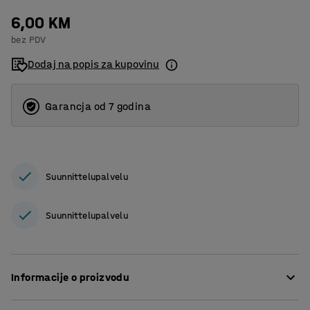
6,00 KM
bez PDV
Dodaj na popis za kupovinu
Garancja od 7 godina
Suunnittelupalvelu
Suunnittelupalvelu
Informacije o proizvodu
Podni vijak za učvršćivanje u betonske podove. Vijak