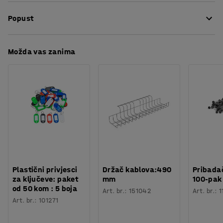
Dužina
:
625
mm
podizanje ili izvlačenje čavli. Široka podna oštrica i tanki
Popust
Potreban broj osoba
:
1
zupci. Metalna poluga je praškasto presvučena jarko
Procjena vremena
:
5
Min
crvenom bojom.
Težina
:
1,45
kg
Preuzmite upute za održavanjen
Možda vas zanima
Plastični privjesci
Držač kablova:490
Pribadač
za ključeve: paket
mm
100-pak
od 50 kom : 5 boja
Art. br.
:
151042
Art. br.
:
1
Art. br.
:
101271