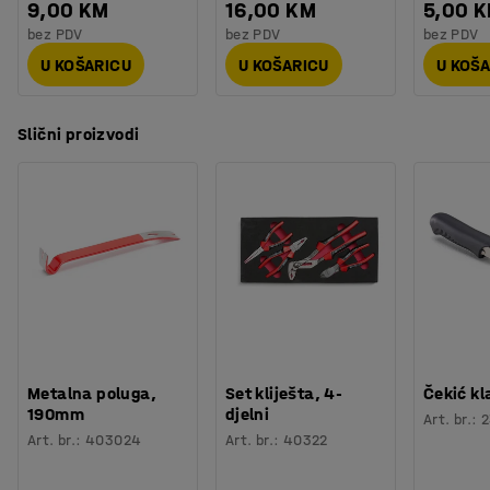
9,00 KM
16,00 KM
5,00 
bez PDV
bez PDV
bez PDV
U KOŠARICU
U KOŠARICU
U KOŠ
Slični proizvodi
Metalna poluga,
Set kliješta, 4-
Čekić k
190mm
djelni
Art. br.
:
2
Art. br.
:
403024
Art. br.
:
40322