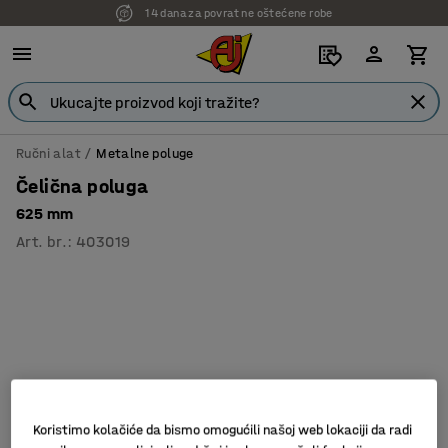
14 dana za povrat ne oštećene robe
Ručni alat
Metalne poluge
Čelična poluga
625 mm
Art. br.
:
403019
Koristimo kolačiće da bismo omogućili našoj web lokaciji da radi