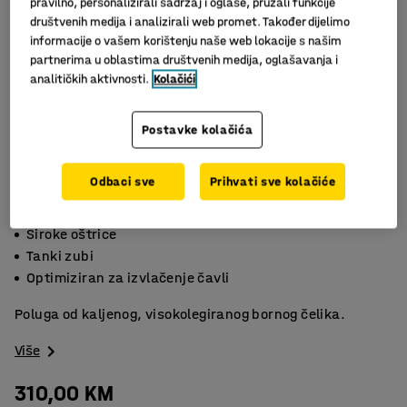
pravilno, personalizirali sadržaj i oglase, pružali funkcije
društvenih medija i analizirali web promet. Također dijelimo
informacije o vašem korištenju naše web lokacije s našim
partnerima u oblastima društvenih medija, oglašavanja i
analitičkih aktivnosti.
Kolačići
Postavke kolačića
Odbaci sve
Prihvati sve kolačiće
Slični proizvodi
Široke oštrice
Tanki zubi
Optimiziran za izvlačenje čavli
Poluga od kaljenog, visokolegiranog bornog čelika.
Više
310,00 KM