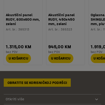
Akustični panel
Akustični panel
Oglasna
RUDY, 600x600 mm,
RUDY, 450x450
SHINGLE
zeleni
mm, zeleni
mm, plu
Art. br.
:
385313
Art. br.
:
385323
Art. br.
:
1
1.315,00 KM
945,00 KM
1.919,
bez PDV
bez PDV
bez PDV
U KOŠARICU
U KOŠARICU
U KOŠ
OBRATITE SE KORISNIČKOJ PODRŠCI
Otkriti više