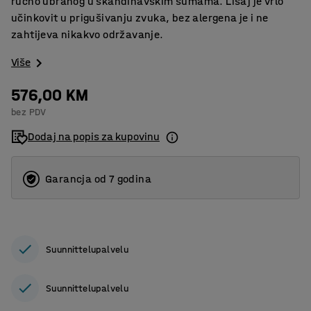
ručno ubranog u skandinavskim šumama. Lišaj je vrlo
učinkovit u prigušivanju zvuka, bez alergena je i ne
zahtijeva nikakvo održavanje.
Više
576,00 KM
bez PDV
Dodaj na popis za kupovinu
Garancja od 7 godina
Suunnittelupalvelu
Suunnittelupalvelu