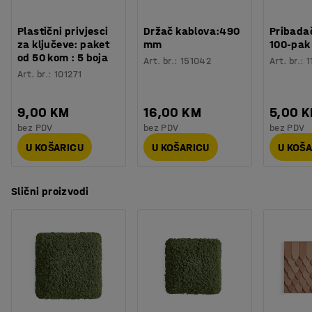
zid. Ispitana otpornost na vatru (klasa A).
Plastični privjesci
Držač kablova:490
Pribadač
za ključeve: paket
mm
100-pak
od 50 kom : 5 boja
Art. br.
:
151042
Art. br.
:
1
Art. br.
:
101271
9,00 KM
16,00 KM
5,00 
bez PDV
bez PDV
bez PDV
U KOŠARICU
U KOŠARICU
U KOŠ
Slični proizvodi