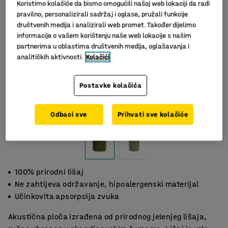
Koristimo kolačiće da bismo omogućili našoj web lokaciji da radi
pravilno, personalizirali sadržaj i oglase, pružali funkcije
društvenih medija i analizirali web promet. Također dijelimo
informacije o vašem korištenju naše web lokacije s našim
partnerima u oblastima društvenih medija, oglašavanja i
analitičkih aktivnosti.
Kolačići
Postavke kolačića
Slični proizvodi
Odbaci sve
Prihvati sve kolačiće
100% prirodni lišaj
Ne zahtijeva održavanje, hipoalergenski materijal
Učinkovita apsorpcija zvuka
Akustična ploča izrađena od prirodnog jelenjeg lišaja,