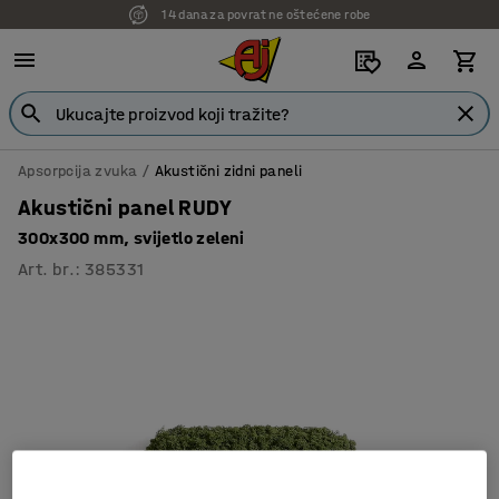
14 dana za povrat ne oštećene robe
Apsorpcija zvuka
Akustični zidni paneli
Akustični panel RUDY
300x300 mm, svijetlo zeleni
Art. br.
:
385331