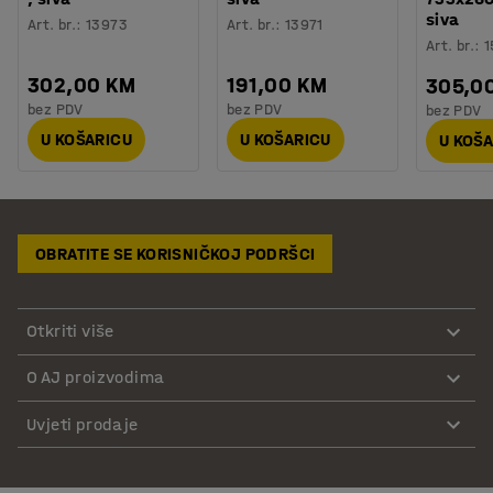
siva
Art. br.
:
13973
Art. br.
:
13971
Art. br.
:
1
302,00 KM
191,00 KM
305,0
bez PDV
bez PDV
bez PDV
U KOŠARICU
U KOŠARICU
U KOŠ
OBRATITE SE KORISNIČKOJ PODRŠCI
Otkriti više
O AJ proizvodima
Uvjeti prodaje