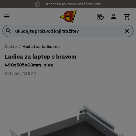
14 dana za povrat ne oštećene robe
Dodaci
Moduli sa ladicama
Ladica za laptop s bravom
490x305x60mm, siva
Art. br.
:
13972