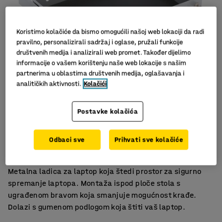
Koristimo kolačiće da bismo omogućili našoj web lokaciji da radi
pravilno, personalizirali sadržaj i oglase, pružali funkcije
društvenih medija i analizirali web promet. Također dijelimo
informacije o vašem korištenju naše web lokacije s našim
partnerima u oblastima društvenih medija, oglašavanja i
analitičkih aktivnosti.
Kolačići
Postavke kolačića
Sigurno spremanje laptopa
Ugrađena brava
Odbaci sve
Prihvati sve kolačiće
Za montažu ispod ploče stola
Metalna ladica za laptop koja štedi prostor za sigurno
spremanje laptopa. Montaža ispod ploče stola s
ugrađenom bravom koja smanjuje mogućnost krađe.
Dolazi s gumenom podlogom koja štiti vaš laptop.