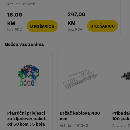
Art. br.
:
125225
247,00
18,00
KM
KM
U KOŠARICU
U KOŠARICU
bez PDV
bez PDV
Možda vas zanima
Plastični privjesci
Držač kablova:490
Pribadač
za ključeve: paket
mm
100-pak
od 50 kom : 5 boja
Art. br.
:
151042
Art. br.
:
1