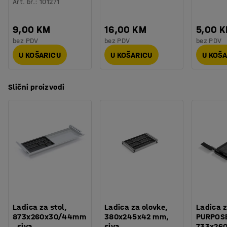
Art. br.
:
101271
9,00 KM
16,00 KM
5,00 
bez PDV
bez PDV
bez PDV
U KOŠARICU
U KOŠARICU
U KOŠ
Slični proizvodi
Ladica za stol,
Ladica za olovke,
Ladica z
873x260x30/44mm
380x245x42 mm,
PURPOS
, siva
siva
733x26