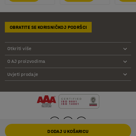
OBRATITE SE KORISNIČKOJ PODRŠCI
Otkriti više
O AJ proizvodima
Uvjeti prodaje
DODAJ U KOŠARICU