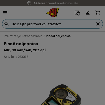
14 dana za povrat ne oštećene robe
7 godina garancije
Etiketiranje i označavanje
Pisači naljepnica
Pisač naljepnica
ABC, 10 mm/sek, 203 dpi
Art. br.
:
25095