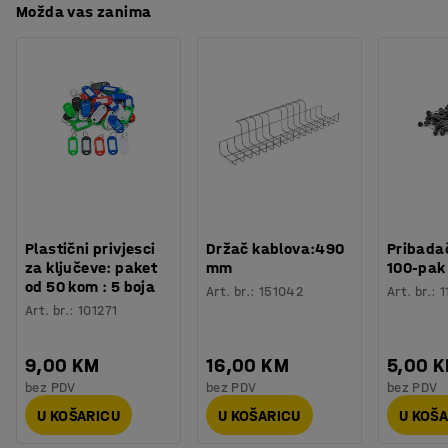
Možda vas zanima
Plastični privjesci
Držač kablova:490
Pribadač
za ključeve: paket
mm
100-pak
od 50 kom : 5 boja
Art. br.
:
151042
Art. br.
:
1
Art. br.
:
101271
9,00 KM
16,00 KM
5,00 
bez PDV
bez PDV
bez PDV
U KOŠARICU
U KOŠARICU
U KOŠ