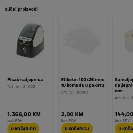
Slični proizvodi
Pisač naljepnica
Etikete: 100x26 mm:
Samoljep
10 komada u paketu
naljepn
Art. br.
:
24922
mm
Art. br.
:
90267
Art. br.
:
2
1.366,00 KM
2,00 KM
144,0
bez PDV
bez PDV
bez PDV
U KOŠARICU
U KOŠARICU
U KOŠ