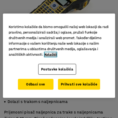
Koristimo kolačiće da bismo omogućili našoj web lokaciji da radi
pravilno, personalizirali sadržaj i oglase, pružali funkcije
društvenih medija i analizirali web promet. Također dijelimo
informacije o vašem korištenju naše web lokacije s našim
partnerima u oblastima društvenih medija, oglašavanja i
analitičkih aktivnosti.
Kolačići
Slični proizvodi
Postavke kolačića
Odbaci sve
Prihvati sve kolačiće
Mogućnost podešavanja duljine naljepnice
Gumena zaštita
Dolazi s trakom s naljepnicama
Prijenosni pisač naljepnica za trake s naljepnicama