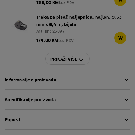
138,00 KM
bez PDV
Traka za pisač naljepnica, najlon, 9,53
mm x 6,4 m, bijela
Art. br.: 25097
174,00 KM
bez PDV
PRIKAŽI VIŠE
Informacije o proizvodu
Označite kablove, kutije, police i još puno toga s
Specifikacije proizvoda
višenamjenskim prijenosnim pisačem naljepnica. Pisač
naljepnica ima ABC tipkovnicu i jednostavne funkcije
Visina
:
241
mm
izbornika za izradu naljepnica. Jednostavno unesite
Popust
Širina
:
114
mm
svoj tekst i spremite ga za brzi ispis sljedeći put.
Dubina
:
63
mm
Boja
:
Crno/žuta