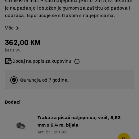
širine 6-19 mm. Pisač naljepnica je vrlo izdržljiv, testiran
je na padanje i obložen je gumom za zaštitu od padova i
udaraca. Isporučuje se s trakom s naljepnicama.
Više
362,00 KM
bez PDV
Dodaj na popis za kupovinu
Garancja od 7 godina
Dodaci
Traka za pisač naljepnica, vinil, 9,53
mm x 6,4 m, bijela
Art. br.: 25096