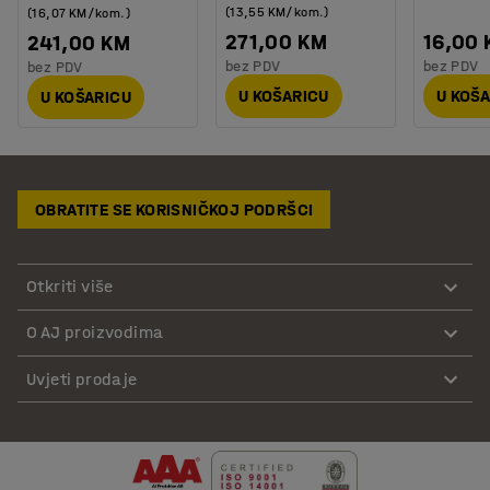
(13,55 KM/kom.)
(16,07 KM/kom.)
271,00 KM
16,00
241,00 KM
bez PDV
bez PDV
bez PDV
U KOŠARICU
U KOŠ
U KOŠARICU
OBRATITE SE KORISNIČKOJ PODRŠCI
Otkriti više
O AJ proizvodima
Uvjeti prodaje