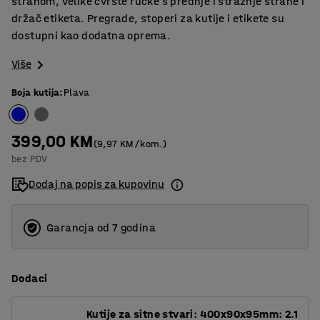
stranom, velike čvrste ručke s prednje i stražnje strane i
držač etiketa. Pregrade, stoperi za kutije i etikete su
dostupni kao dodatna oprema.
Više
Boja kutija
:
Plava
399,00 KM
(9,97 KM/kom.)
bez PDV
Dodaj na popis za kupovinu
Garancja od 7 godina
Dodaci
Kutije za sitne stvari: 400x90x95mm: 2.1