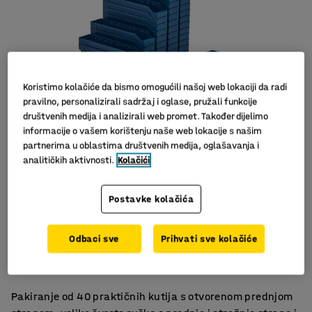
Koristimo kolačiće da bismo omogućili našoj web lokaciji da radi
pravilno, personalizirali sadržaj i oglase, pružali funkcije
društvenih medija i analizirali web promet. Također dijelimo
informacije o vašem korištenju naše web lokacije s našim
Slični proizvodi
partnerima u oblastima društvenih medija, oglašavanja i
analitičkih aktivnosti.
Kolačići
Postavke kolačića
Dimenzije prilagođene policama
Odbaci sve
Prihvati sve kolačiće
Fleksibilni držači za etikete
Čvrste ručke
Pakiranje od 40 praktičnih kutija s otvorenom prednjom