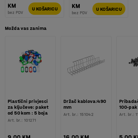
KM
KM
U KOŠARICU
U KOŠARICU
bez PDV
bez PDV
Možda vas zanima
Plastični privjesci
Držač kablova:490
Pribadač
za ključeve: paket
mm
100-pak
od 50 kom : 5 boja
Art. br.
:
151042
Art. br.
:
1
Art. br.
:
101271
9,00 KM
16,00 KM
5,00 