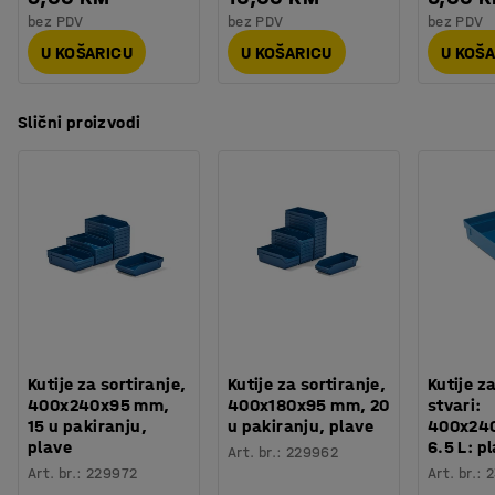
bez PDV
bez PDV
bez PDV
U KOŠARICU
U KOŠARICU
U KOŠ
Slični proizvodi
Kutije za sortiranje,
Kutije za sortiranje,
Kutije z
400x240x95 mm,
400x180x95 mm, 20
stvari:
15 u pakiranju,
u pakiranju, plave
400x24
plave
6.5 L: p
Art. br.
:
229962
Art. br.
:
229972
Art. br.
:
2