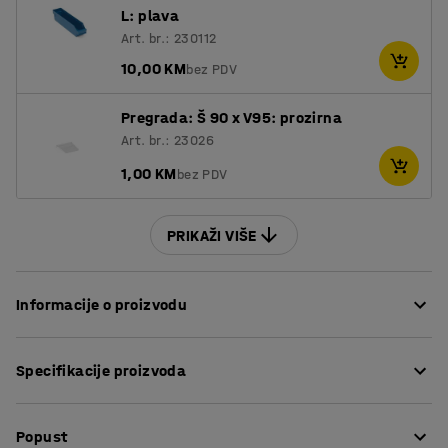
L: plava
Art. br.: 230112
10,00 KM
bez PDV
Pregrada: Š 90 x V95: prozirna
Art. br.: 23026
1,00 KM
bez PDV
PRIKAŽI VIŠE
Informacije o proizvodu
Maksimalno iskoristite prostor za spremanje praktičnim
Specifikacije proizvoda
kutijama koje dolaze u dimenzijama koje odgovaraju
vašim policama!
Dužina
:
400
mm
Popust
Visina
:
95
mm
Kutije nude učinkovito i organizirano skladištenje manjih