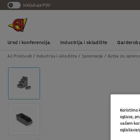
Isključuje PDV
Ured i konferencija
Industrija i skladište
Garderob
AJ Proizvodi
Industrija i skladište
Spremanje
Kutije za sprem
Koristimo k
oglase, pru
vašem kori
oglašavanja