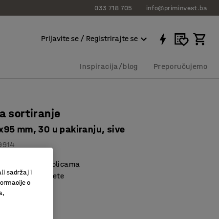
033 718 705
info@priminvest.ba
Prijavite se / Registrirajte se
Inspiracija/blog
Preporučujemo
za sortiranje
95 mm, 30 u pakiranju, sive
9914
e prilagođene policama
li sadržaj i
ni držači za etikete
formacije o
učke
a,
iva