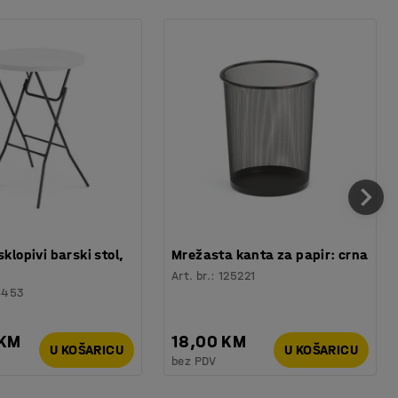
sklopivi barski stol,
Mrežasta kanta za papir: crna
Art. br.
:
125221
6453
 KM
18,00 KM
U KOŠARICU
U KOŠARICU
bez PDV