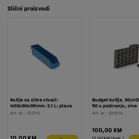
Slični proizvodi
Kutije za sitne stvari:
Budget kutije, 90x1
400x90x95mm: 2.1 L: plava
50 u pakiranju, sive
Art. br.
:
230112
Art. br.
:
220514
100,00 KM
10,00 KM
(2,00 KM/kom.)