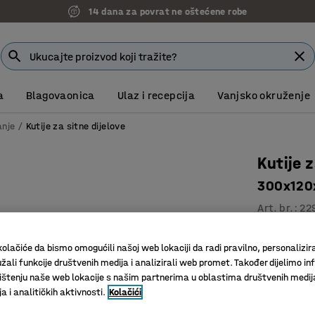
14 dana za povrat ne oštećene robe
a
Blagovaonica
Ulaz i recepcija
Vanjsko okruženje
anje
Kutije za sitne dijelove
Kutije 
300x120x
Art. br.
:
22
Dimenzij
olačiće da bismo omogućili našoj web lokaciji da radi pravilno, personalizira
Fleksibil
žali funkcije društvenih medija i analizirali web promet. Također dijelimo in
Čvrste r
štenju naše web lokacije s našim partnerima u oblastima društvenih medij
 i analitičkih aktivnosti.
Kolačići
Boja kutija
:
S