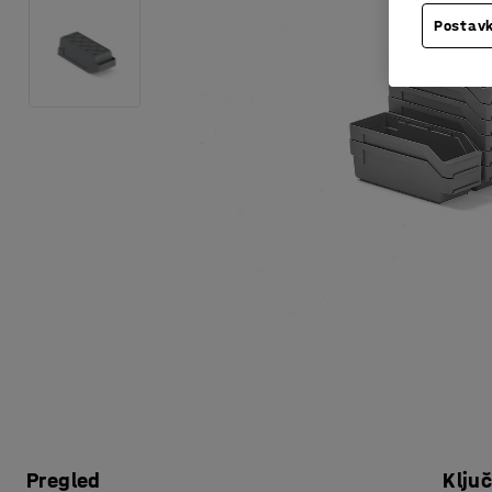
Postavk
Pregled
Klju