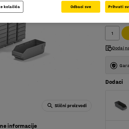
e kolačića
Odbaci sve
Prihvati s
240,00
bez PDV
Dodaj n
Gara
Dodaci
Slični proizvodi
čne informacije