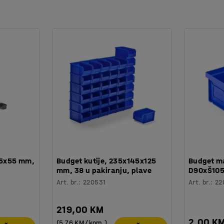
05x55 mm,
Budget kutije, 235x145x125
Budget ma
mm, 38 u pakiranju, plave
D90xŠ105
Art. br.
:
220531
Art. br.
:
22
219,00 KM
2,00 K
(5,76 KM/kom.)