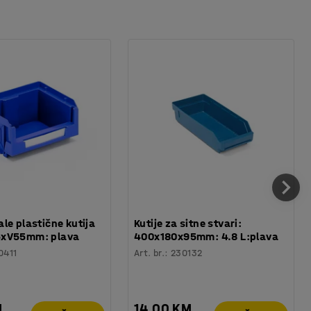
le plastične kutija
Kutije za sitne stvari:
xV55mm: plava
400x180x95mm: 4.8 L:plava
0411
Art. br.
:
230132
M
14,00 KM