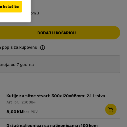
ve kolačiće
 KM
(8,00 KM/kom.)
DODAJ U KOŠARICU
a popis za kupovinu
ncja od 7 godina
Kutije za sitne stvari: 300x120x95mm: 2.1 L:siva
Art. br.: 230084
8,00 KM
bez PDV
Držač naljepnica: sa naljepnicama: 100 kom