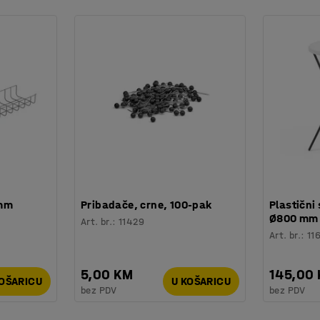
 mm
Pribadače, crne, 100-pak
Plastični 
Ø800 mm
Art. br.
:
11429
Art. br.
:
11
5,00 KM
145,00
KOŠARICU
U KOŠARICU
bez PDV
bez PDV