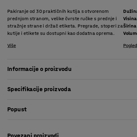
Pakiranje od 30 praktičnih kutija s otvorenom
Dužin
prednjom stranom, velike čvrste ručke s prednje i
Visina
stražnje strane i držač etiketa. Pregrade, stoperi za
Širina
kutije i etikete su dostupni kao dodatna oprema.
Volum
Više
Pogled
Informacije o proizvodu
Maksimalno iskoristite prostor za spremanje praktičnim k
Specifikacije proizvoda
odgovaraju vašim policama!
Dužina
:
300
mm
Kutije nude učinkovito i organizirano skladištenje manjih dij
Popust
Visina
:
95
mm
čvrste ručke, sprijeda i straga, što olakšava povlačenje ku
Širina
:
120
mm
dio olakšava pristup sadržaju. Držači etiketa su fleksibilni 
Volumen
:
2,1
L
Ispis stranice
veličina, tako da možete lako označiti kutije. Etikete su
Visina, Unutarnja
:
88
mm
Povezani proizvodi