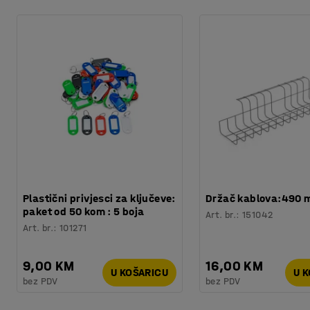
Plastični privjesci za ključeve:
Držač kablova:490
paket od 50 kom : 5 boja
Art. br.
:
151042
Art. br.
:
101271
9,00 KM
16,00 KM
U KOŠARICU
U 
bez PDV
bez PDV