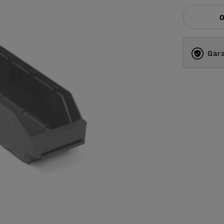
O
Gara