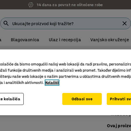
14 dana za povrat ne oštećene robe
a
Blagovaonica
Ulaz i recepcija
Vanjsko okruženje
anje
Kutije za sitne dijelove
olačiće da bismo omogućili našoj web lokaciji da radi pravilno, personalizira
Kutije 
žali funkcije društvenih medija i analizirali web promet. Također dijelimo in
štenju naše web lokacije s našim partnerima u oblastima društvenih medij
siva
 i analitičkih aktivnosti.
Kolačići
Art. br.
:
23
e kolačića
Odbaci sve
Prihvati s
Skladište
Veličine 
Može se p
Ovaj proizv