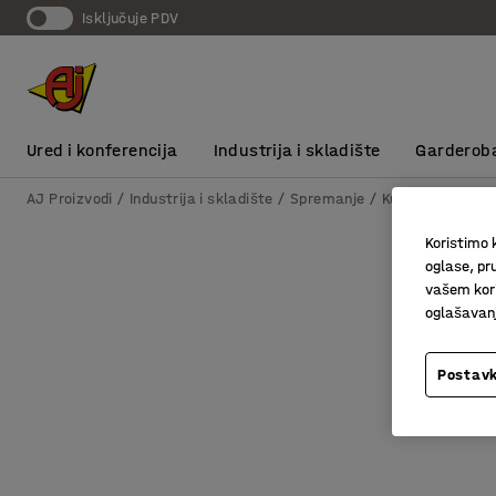
Isključuje PDV
Ured i konferencija
Industrija i skladište
Garderob
AJ Proizvodi
Industrija i skladište
Spremanje
Kutije za sprem
Koristimo k
oglase, pru
vašem kori
oglašavanja
Postavk