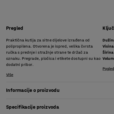
Pregled
Klju
Praktična kutija za sitne dijelove izrađena od
Dužin
polipropilena. Otvorena je ispred, velika čvrsta
Visina
ručka s prednje i stražnje strane te držač za
Širina
oznaku. Pregrade, pločica i etikete dostupni su kao
Volum
dodatni pribor.
Pogled
Više
Informacije o proizvodu
Iskoristite maksimum svog prostora za spremanje s ovim 
Specifikacije proizvoda
police!
Kutije nude efikasno i organizirano spremanje malih dijelova