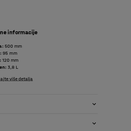
čne informacije
a
:
500
mm
:
95
mm
:
120
mm
en
:
3,8
L
ajte više detalja
kutijama koje dolaze u dimenzijama za vaše
 kao što su vijci, čavli i matice. Imaju čvrstu