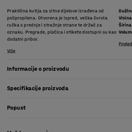
Praktična kutija za sitne dijelove izrađena od
Dužin
polipropilena. Otvorena je ispred, velika čvrsta
Visina
ručka s prednje i stražnje strane te držač za
Širina
oznaku. Pregrade, pločica i etikete dostupni su kao
Volum
dodatni pribor.
Pogled
Više
Informacije o proizvodu
Iskoristite maksimum svog prostora za spremanje s ovim 
Specifikacije proizvoda
police!
Kutije nude efikasno i organizirano spremanje malih dijelova
Dužina
:
400
mm
ručku na prednjoj i stražnjoj strani tako da vam je olakšano
Popust
Visina
:
95
mm
Širina
:
180
mm
Otvorena je s prednje strane kako bi se olakšao pristup sadr
Volumen
:
4,8
L
Ispis stranice
etikete raznih veličina, tako da jednostavno možete označ
Visina, Unutarnja
:
88
mm
Nadopunite kutije s pametnim pregradama i pločicama (pr