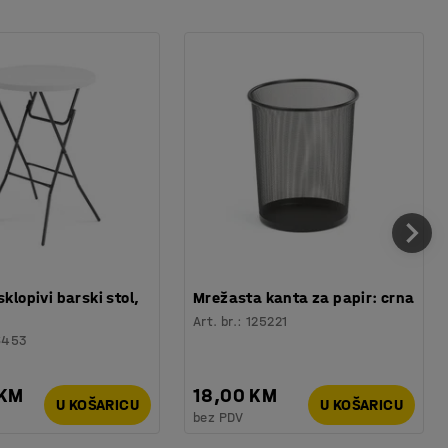
sklopivi barski stol,
Mrežasta kanta za papir: crna
Art. br.
:
125221
6453
 KM
18,00 KM
U KOŠARICU
U KOŠARICU
bez PDV