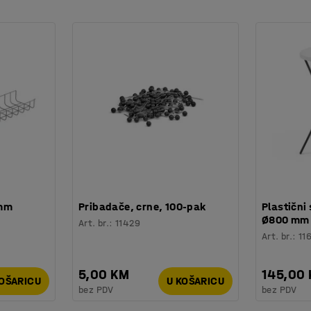
dnim. Pločica drži kutiju na mjestu na polici
 mm
Pribadače, crne, 100-pak
Plastični 
Ø800 mm
Art. br.
:
11429
Art. br.
:
11
5,00 KM
145,00
KOŠARICU
U KOŠARICU
bez PDV
bez PDV