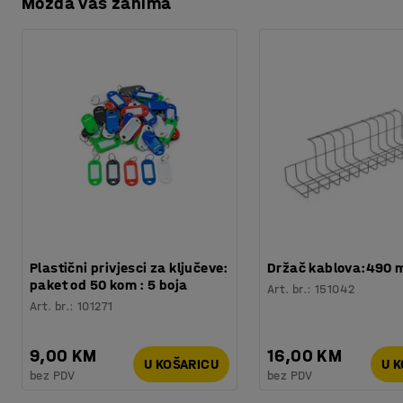
Možda vas zanima
Preuzmite upute za održavanjen
Širina, unutarnja
:
155
mm
razdvajaju, olakšavaju razvrstavanje i čine sadržaj pregle
Dužina, unutarnja
:
345
mm
tako da ju možete i izvući kompletno van.
Temperatura
:
-20 - +80
°
Materijal
:
Polipropilen
Boja kutija
:
Plava
Broj /pakiranje
:
1
Potreban broj osoba
:
1
Procjena vremena
:
5
Min
Težina
:
0,34
kg
Plastični privjesci za ključeve:
Držač kablova:490
paket od 50 kom : 5 boja
Art. br.
:
151042
Art. br.
:
101271
9,00 KM
16,00 KM
U KOŠARICU
U 
bez PDV
bez PDV