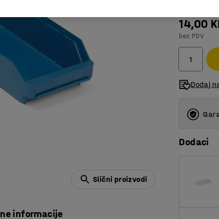
14,00 
bez PDV
Dodaj n
Gara
Dodaci
Slični proizvodi
čne informacije