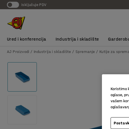
Isključuje PDV
Ured i konferencija
Industrija i skladište
Garderob
AJ Proizvodi
Industrija i skladište
Spremanje
Kutije za sprem
Koristimo k
oglase, pru
vašem kori
oglašavanja
Postavk