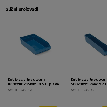
Slični proizvodi
Kutije za sitne stvari:
Kutije za sitne stvari
400x240x95mm: 6.5 L: plava
500x90x95mm: 2.7 L
Art. br.
:
230142
Art. br.
:
230162