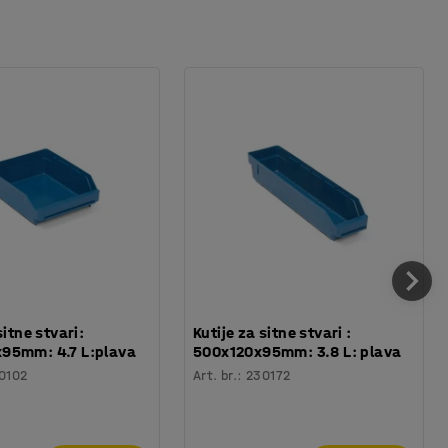
sitne stvari:
Kutije za sitne stvari :
95mm: 4.7 L:plava
500x120x95mm: 3.8 L: plava
0102
Art. br.
:
230172