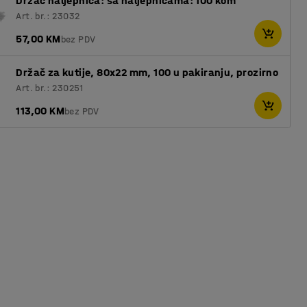
Držač naljepnica: sa naljepnicama: 100 kom
Art. br.: 23032
57,00 KM
bez PDV
Držač za kutije, 80x22 mm, 100 u pakiranju, prozirno
Art. br.: 230251
113,00 KM
bez PDV