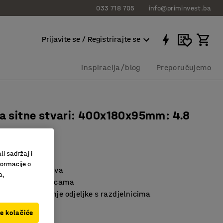
033 718 705
info@priminvest.ba
Prijavite se / Registrirajte se
Inspiracija/blog
Preporučujemo
za sitne stvari: 400x180x95mm: 4.8
0132
li sadržaj i
formacije o
nje malih dijelova
a,
prilagođena policama
odijeliti na manje odjeljke s razdjelnicima
ve kolačiće
lava