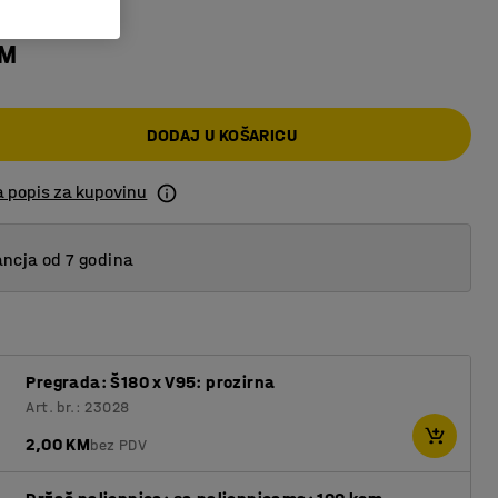
KM
DODAJ U KOŠARICU
a popis za kupovinu
ncja od 7 godina
Pregrada: Š180 x V95: prozirna
Art. br.: 23028
2,00 KM
bez PDV