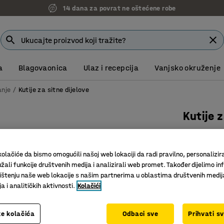
14 dana za povrat ne oštećene robe
a
Blagovaonica
Ulaz i recepcija
Vanjsko okruženje
anje
Kutije za sitne dijelove
Kutije 
L:plava
Art. br.
:
23
olačiće da bismo omogućili našoj web lokaciji da radi pravilno, personalizira
žali funkcije društvenih medija i analizirali web promet. Također dijelimo in
Skladište
štenju naše web lokacije s našim partnerima u oblastima društvenih medij
Veličine 
 i analitičkih aktivnosti.
Kolačići
Može se p
e kolačića
Odbaci sve
Prihvati s
Boja kutija
:
P