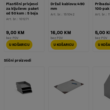
Plastični privjesci
Držač kablova:490
Pribadač
za ključeve: paket
mm
100-pak
od 50 kom : 5 boja
Art. br.
:
151042
Art. br.
:
1
Art. br.
:
101271
9,00 KM
16,00 KM
5,00 
bez PDV
bez PDV
bez PDV
U KOŠARICU
U KOŠARICU
U KOŠ
Slični proizvodi