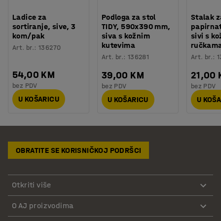
Ladice za
Podloga za stol
Stalak z
sortiranje, sive, 3
TIDY, 590x390 mm,
papirnat
kom/pak
siva s kožnim
sivi s k
kutevima
ručkam
Art. br.
:
136270
Art. br.
:
136281
Art. br.
:
1
54,00 KM
39,00 KM
21,00
bez PDV
bez PDV
bez PDV
U KOŠARICU
U KOŠARICU
U KOŠ
OBRATITE SE KORISNIČKOJ PODRŠCI
Otkriti više
O AJ proizvodima