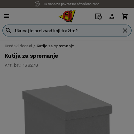
14 dana za povrat ne oštećene robe
Uredski dodaci
Kutije za spremanje
Kutija za spremanje
Art. br.
:
136276