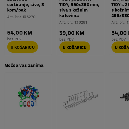
sortiranje, sive, 3
TIDY, 590x390 mm,
TIDY s 2 
kom/pak
siva s kožnim
s kožni
kutevima
255x33
Art. br.
:
136270
Art. br.
:
136281
Art. br.
:
1
54,00 KM
39,00 KM
54,00
bez PDV
bez PDV
bez PDV
U KOŠARICU
U KOŠARICU
U KOŠ
Možda vas zanima