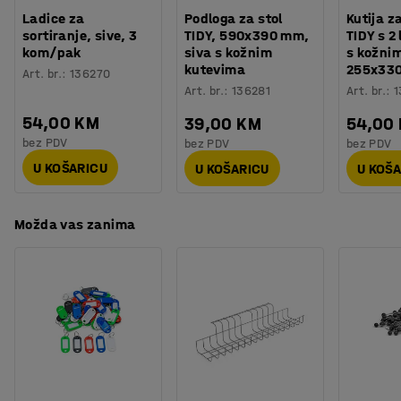
ormarića.
Ladice za
Podloga za stol
Kutija z
sortiranje, sive, 3
TIDY, 590x390 mm,
TIDY s 2 
kom/pak
siva s kožnim
s kožni
kutevima
255x33
Art. br.
:
136270
Art. br.
:
136281
Art. br.
:
1
54,00 KM
39,00 KM
54,00
bez PDV
bez PDV
bez PDV
U KOŠARICU
U KOŠARICU
U KOŠ
Možda vas zanima