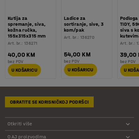
Kutija za
Ladice za
Podloga 
spremanje, siva,
sortiranje, sive, 3
TIDY, 5
kožna ručka,
kom/pak
siva s k
155x315x315 mm
kutevim
Art. br.
:
136270
Art. br.
:
136271
Art. br.
:
1
54,00 KM
40,00 KM
39,00
bez PDV
bez PDV
bez PDV
U KOŠARICU
U KOŠARICU
U KOŠ
OBRATITE SE KORISNIČKOJ PODRŠCI
Otkriti više
O AJ proizvodima