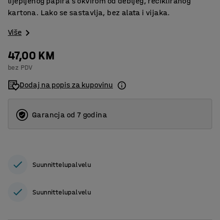
lijepljenog papira s okvirom od debljeg, recikliranog
kartona. Lako se sastavlja, bez alata i vijaka.
Više
47,00 KM
bez PDV
Dodaj na popis za kupovinu
Garancja od 7 godina
Suunnittelupalvelu
Suunnittelupalvelu