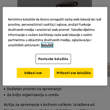
Koristimo kolačiće da bismo omogućili našoj web lokaciji da radi
pravilno, personalizirali sadržaj i oglase, pružali funkcije
društvenih medija i analizirali web promet. Također dijelimo
informacije o vašem korištenju naše web lokacije s našim
partnerima u oblastima društvenih medija, oglašavanja i
analitičkih aktivnosti.
Kolačići
Slični proizvodi
Postavke kolačića
Odbaci sve
Prihvati sve kolačiće
Moderan detalj
Dodatan prostor za spremanje
Za bolju organizaciju u uredu
Kutija za spremanje s kožnom ručkom. Izrađena od