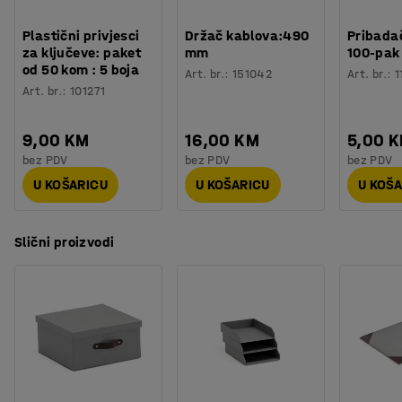
Plastični privjesci
Držač kablova:490
Pribadač
za ključeve: paket
mm
100-pak
od 50 kom : 5 boja
Art. br.
:
151042
Art. br.
:
1
Art. br.
:
101271
9,00 KM
16,00 KM
5,00 
bez PDV
bez PDV
bez PDV
U KOŠARICU
U KOŠARICU
U KOŠ
Slični proizvodi