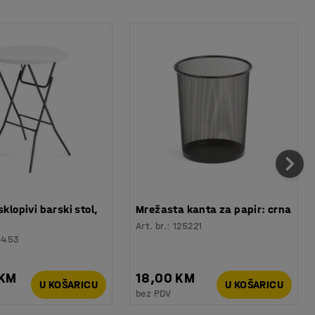
sklopivi barski stol,
Mrežasta kanta za papir: crna
Art. br.
:
125221
6453
 KM
18,00 KM
U KOŠARICU
U KOŠARICU
bez PDV