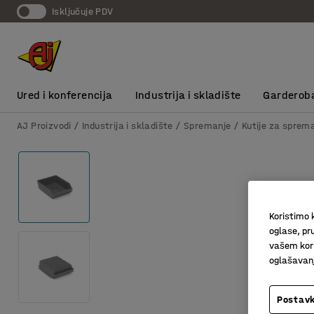
Isključuje PDV
Ured i konferencija
Industrija i skladište
Garderob
AJ Proizvodi
Industrija i skladište
Spremanje
Kutije za sprem
Koristimo k
oglase, pru
vašem kori
oglašavanja
Postavk