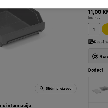
11,00 K
bez PDV
Dodaj n
Gara
Dodaci
Slični proizvodi
čne informacije