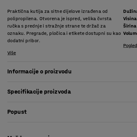
Praktična kutija za sitne dijelove izrađena od
Dužin
polipropilena. Otvorena je ispred, velika čvrsta
Visina
ručka s prednje i stražnje strane te držač za
Širina
oznaku. Pregrade, pločica i etikete dostupni su kao
Volum
dodatni pribor.
Pogled
Više
Informacije o proizvodu
Iskoristite maksimum svog prostora za spremanje s ovim 
Specifikacije proizvoda
police!
Kutije nude efikasno i organizirano spremanje malih dijelova
Dužina
:
300
mm
ručku na prednjoj i stražnjoj strani tako da vam je olakšano
Popust
Visina
:
95
mm
Širina
:
240
mm
Otvorena je s prednje strane kako bi se olakšao pristup sadr
Volumen
:
4,7
L
Ispis stranice
etikete raznih veličina, tako da jednostavno možete označ
Visina, Unutarnja
:
88
mm
Nadopunite kutije s pametnim pregradama i pločicama (pr