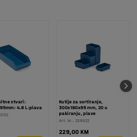
sitne stvari:
Kutije za sortiranje,
95mm: 4.8 L:plava
300x180x95 mm, 20 u
pakiranju, plave
0132
Art. br.
:
229922
229,00 KM