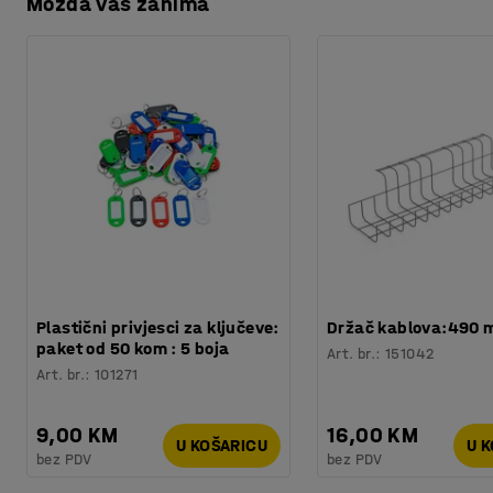
Možda vas zanima
Preuzmite upute za održavanjen
Širina, unutarnja
:
210
mm
razdvajaju, olakšavaju razvrstavanje i čine sadržaj pregle
Dužina, unutarnja
:
250
mm
tako da ju možete i izvući kompletno van.
Temperatura
:
-20 - +80
°
Materijal
:
Polipropilen
Boja kutija
:
Siva
Broj /pakiranje
:
1
Potreban broj osoba
:
1
Procjena vremena
:
5
Min
Težina
:
0,3
kg
Plastični privjesci za ključeve:
Držač kablova:490
paket od 50 kom : 5 boja
Art. br.
:
151042
Art. br.
:
101271
9,00 KM
16,00 KM
U KOŠARICU
U 
bez PDV
bez PDV