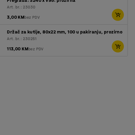
Pregrada: Š240 x V95: prozirna
Art. br.: 23030
3,00 KM
bez PDV
Držač za kutije, 80x22 mm, 100 u pakiranju, prozirno
Art. br.: 230251
113,00 KM
bez PDV