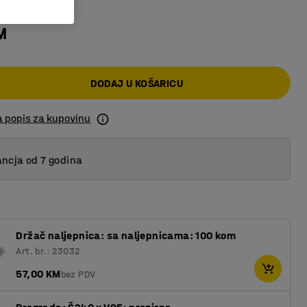
M
DODAJ U KOŠARICU
a popis za kupovinu
ncja od 7 godina
Držač naljepnica: sa naljepnicama: 100 kom
Art. br.: 23032
57,00 KM
bez PDV