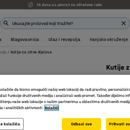
14 dana za povrat ne oštećene robe
a
Blagovaonica
Ulaz i recepcija
Vanjsko okruženje
anje
Kutije za sitne dijelove
Kutije 
siva
Art. br.
:
23
olačiće da bismo omogućili našoj web lokaciji da radi pravilno, personalizira
žali funkcije društvenih medija i analizirali web promet. Također dijelimo in
Skladište
štenju naše web lokacije s našim partnerima u oblastima društvenih medij
Veličine 
 i analitičkih aktivnosti.
Kolačići
Može se p
e kolačića
Odbaci sve
Prihvati s
Boja kutija
:
S