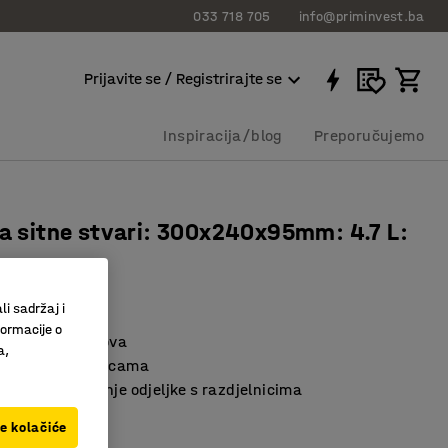
033 718 705
info@priminvest.ba
Prijavite se / Registrirajte se
Inspiracija/blog
Preporučujemo
za sitne stvari: 300x240x95mm: 4.7 L:
0104
li sadržaj i
formacije o
nje malih dijelova
a,
prilagođena policama
odijeliti na manje odjeljke s razdjelnicima
ve kolačiće
iva