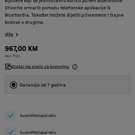
ključeve koji se jednostavno koristi putem Bluetootha!
Otvorite ormarić pomoću telefonske aplikacije ili
Bluetootha. Također možete dijeliti privremene i trajne
kodove s drugima.
Više
967,00 KM
bez PDV
Dodaj na popis za kupovinu
Garancja od 7 godina
Suunnittelupalvelu
Suunnittelupalvelu