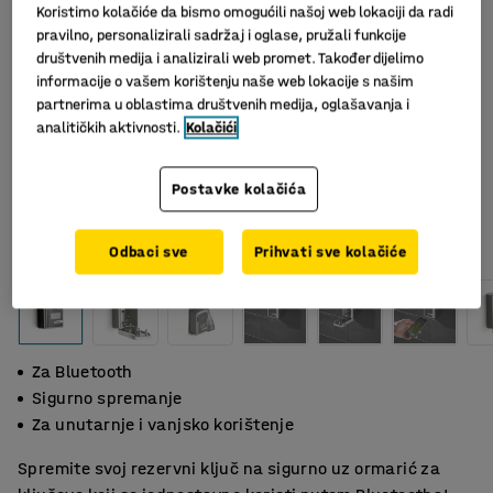
Koristimo kolačiće da bismo omogućili našoj web lokaciji da radi
pravilno, personalizirali sadržaj i oglase, pružali funkcije
društvenih medija i analizirali web promet. Također dijelimo
informacije o vašem korištenju naše web lokacije s našim
partnerima u oblastima društvenih medija, oglašavanja i
analitičkih aktivnosti.
Kolačići
Postavke kolačića
Slični proizvodi
Odbaci sve
Prihvati sve kolačiće
Za Bluetooth
Sigurno spremanje
Za unutarnje i vanjsko korištenje
Spremite svoj rezervni ključ na sigurno uz ormarić za