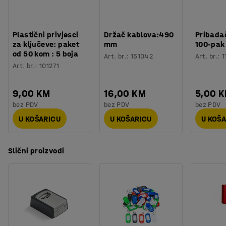
Ormarić za ključ je otporan na vremenske uvjete, vjetar i
temperature do -40 ˚C, tako da ga možete koristiti u
zatvorenom ili otvorenom prostoru. Kad se baterija
Plastični privjesci
Držač kablova:490
Pribadač
isprazni možete vidjeti na zaslonu. Također dobivate
za ključeve: paket
mm
100-pak
od 50 kom : 5 boja
obavijest i putem e-pošte. Kod možete mijenjati bilo kad i
Art. br.
:
151042
Art. br.
:
1
Art. br.
:
101271
koliko često želite.
Ormarić možete otvoriti i osobnim kodom.
9,00 KM
16,00 KM
5,00 
bez PDV
bez PDV
bez PDV
U KOŠARICU
U KOŠARICU
U KOŠ
Slični proizvodi