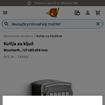
14 dana za povrat ne oštećene robe
Spremanje ključeva
Kutije za ključeve
Kutija za ključ
Bluetooth, 127x83x59 mm
Art. br.
:
13465