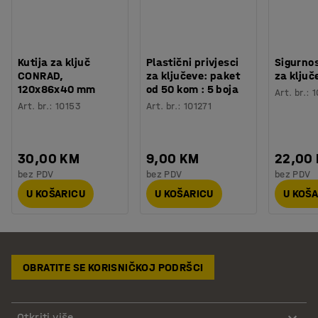
Kutija za ključ
Plastični privjesci
Sigurno
CONRAD,
za ključeve: paket
za ključ
120x86x40 mm
od 50 kom : 5 boja
Art. br.
:
1
Art. br.
:
10153
Art. br.
:
101271
30,00 KM
9,00 KM
22,00
bez PDV
bez PDV
bez PDV
U KOŠARICU
U KOŠARICU
U KOŠ
OBRATITE SE KORISNIČKOJ PODRŠCI
Otkriti više