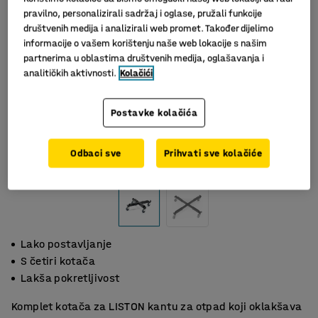
pravilno, personalizirali sadržaj i oglase, pružali funkcije
društvenih medija i analizirali web promet. Također dijelimo
informacije o vašem korištenju naše web lokacije s našim
partnerima u oblastima društvenih medija, oglašavanja i
analitičkih aktivnosti.
Kolačići
Postavke kolačića
Slični proizvodi
Odbaci sve
Prihvati sve kolačiće
Lako postavljanje
S četiri kotača
Lakša pokretljivost
Komplet kotača za LISTON kantu za otpad koji oklakšava