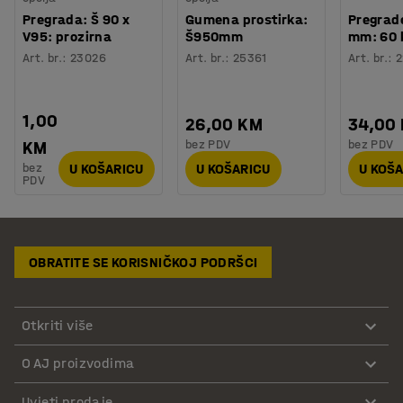
Pregrada: Š 90 x
Gumena prostirka:
Pregrad
V95: prozirna
Š950mm
mm: 60
Art. br.
:
23026
Art. br.
:
25361
Art. br.
:
2
1,00
26,00 KM
34,00
bez PDV
bez PDV
KM
bez
U KOŠARICU
U KOŠARICU
U KOŠ
PDV
OBRATITE SE KORISNIČKOJ PODRŠCI
Otkriti više
O AJ proizvodima
Uvjeti prodaje