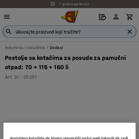
7 godina garancije
Industrija i skladište
Dodaci
Postolje sa kotačima za posude za pamučni
otpad: 70 + 115 + 160 li
Art. br.
:
25291
Koristimo kolačiće da bismo omogućili našoj web lokaciji da radi