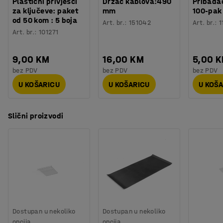
Plastični privjesci
Držač kablova:490
Pribadač
za ključeve: paket
mm
100-pak
od 50 kom : 5 boja
Art. br.
:
151042
Art. br.
:
1
Art. br.
:
101271
9,00 KM
16,00 KM
5,00 
bez PDV
bez PDV
bez PDV
U KOŠARICU
U KOŠARICU
U KOŠ
Slični proizvodi
Dostupan u nekoliko
Dostupan u nekoliko
opcija
opcija