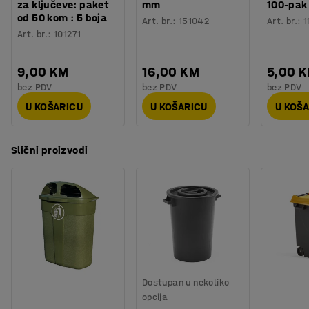
za ključeve: paket
mm
100-pak
od 50 kom : 5 boja
Art. br.
:
151042
Art. br.
:
1
Art. br.
:
101271
9,00 KM
16,00 KM
5,00 
bez PDV
bez PDV
bez PDV
U KOŠARICU
U KOŠARICU
U KOŠ
Slični proizvodi
Dostupan u nekoliko
opcija