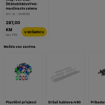
Š530xD360xV740:
maslinasto zelena
Art. br.
:
246582
287,00
KM
U KOŠARICU
bez PDV
Možda vas zanima
Plastični privjesci
Držač kablova:490
Pribadač