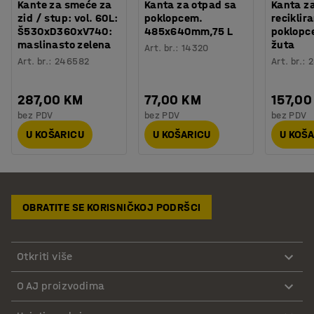
Kante za smeće za
Kanta za otpad sa
Kanta z
zid / stup: vol. 60L:
poklopcem.
reciklira
Š530xD360xV740:
485x640mm,75 L
poklopce
maslinasto zelena
žuta
Art. br.
:
14320
Art. br.
:
246582
Art. br.
:
287,00 KM
77,00 KM
157,00
bez PDV
bez PDV
bez PDV
U KOŠARICU
U KOŠARICU
U KOŠ
OBRATITE SE KORISNIČKOJ PODRŠCI
Otkriti više
O AJ proizvodima