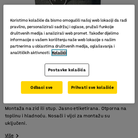
Koristimo kolačiće da bismo omogućili našoj web lokaciji da radi
pravilno, personalizirali sadržaj i oglase, pružali funkcije
društvenih medija i analizirali web promet. Također dijelimo
informacije o vašem korištenju naše web lokacije s našim
partnerima u oblastima društvenih medija, oglašavanja i
analitičkih aktivnosti.
Kolačići
Slični proizvodi
Postavke kolačića
Otporna na toplinu i hladnoću
Odbaci sve
Prihvati sve kolačiće
Jasno etiketiranje
Klasični dizajn
Montaža na zid ili stup. Jasno etiketirana. Otporna na
toplinu i hladnoću. Nosači i vijci za montažu su
uključeni.
Više