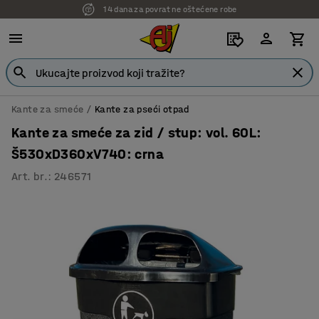
14 dana za povrat ne oštećene robe
7 godina garancije
Kante za smeće
Kante za pseći otpad
Kante za smeće za zid / stup: vol. 60L:
Š530xD360xV740: crna
Art. br.
:
246571