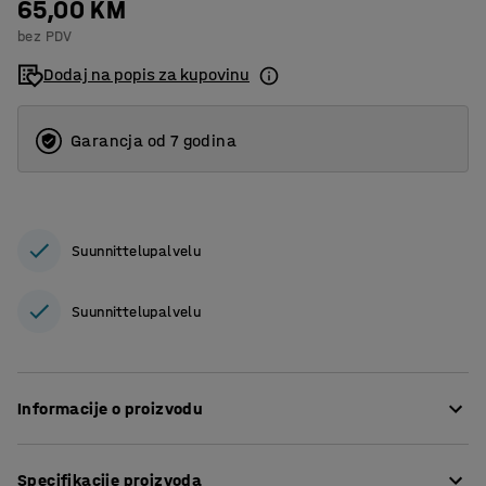
65,00 KM
bez PDV
Dodaj na popis za kupovinu
Garancja od 7 godina
Suunnittelupalvelu
Suunnittelupalvelu
Informacije o proizvodu
Kopča za dokumente i papire koje trebate blizu radnog
Specifikacije proizvoda
stola. Kopča se može također koristiti za vješanje