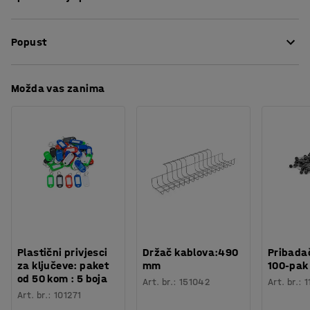
kablova i sl. Kopča se lako učvršćuje na perforiranu
Dužina
:
60
mm
površinu ploče za alat. Može se lako premještati kada je
Popust
Oblik otvora
:
9x9
mm
to potrebno.
Materijal
:
Podcinčan
Broj /pakiranje
:
5
Preuzmite upute za održavanjen
Možda vas zanima
Namijenjeno za
:
c/c 38 mm
Potreban broj osoba
:
1
Procjena vremena
:
5
Min
Težina
:
0,21
kg
Plastični privjesci
Držač kablova:490
Pribadač
za ključeve: paket
mm
100-pak
od 50 kom : 5 boja
Art. br.
:
151042
Art. br.
:
1
Art. br.
:
101271