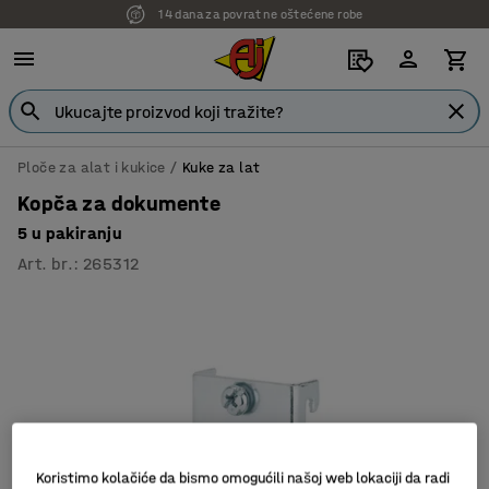
14 dana za povrat ne oštećene robe
Ploče za alat i kukice
Kuke za lat
Kopča za dokumente
5 u pakiranju
Art. br.
:
265312
Koristimo kolačiće da bismo omogućili našoj web lokaciji da radi