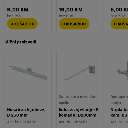
9,00 KM
16,00 KM
5,00 
bez PDV
bez PDV
bez PDV
U KOŠARICU
U KOŠARICU
U KOŠ
Slični proizvodi
Dostupan u nekoliko
Dostupan 
opcija
opcija
Nosač za ključeve,
Kuka za vješanje: 5
Dupla k
D 250 mm
komada: D200mm
kom: D3
Art. br.
:
265392
Art. br.
:
265051
Art. br.
:
2