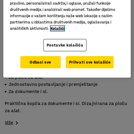
pravilno, personalizirali sadržaj i oglase, pružali funkcije
društvenih medija i analizirali web promet. Također dijelimo
informacije o vašem korištenju naše web lokacije s našim
partnerima u oblastima društvenih medija, oglašavanja i
analitičkih aktivnosti.
Kolačići
Postavke kolačića
Odbaci sve
Prihvati sve kolačiće
Za ploču za alat
Jednostavno postavljanje i premještanje
Za dokumente i sl.
Praktična kopča za dokumente i sl. Dizajnirana za ploču
za alat.
Više