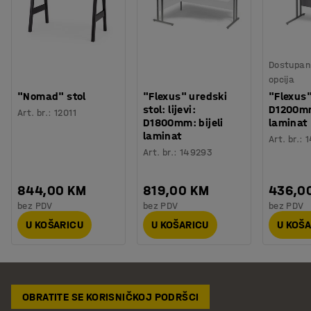
Dostupan 
opcija
"Nomad" stol
"Flexus" uredski
"Flexus"
stol: lijevi:
D1200mm
Art. br.
:
12011
D1800mm: bijeli
laminat
laminat
Art. br.
:
1
Art. br.
:
149293
844,00 KM
819,00 KM
436,0
bez PDV
bez PDV
bez PDV
U KOŠARICU
U KOŠARICU
U KOŠ
OBRATITE SE KORISNIČKOJ PODRŠCI