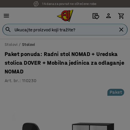
14 dana za povrat ne oštećene robe
7 godina garancije
Stolovi
Stolovi
Paket ponuda: Radni stol NOMAD + Uredska
stolica DOVER + Mobilna jedinica za odlaganje
NOMAD
Art. br.
:
110230
Paket