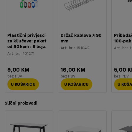
Plastični privjesci
Držač kablova:490
Pribadač
za ključeve: paket
mm
100-pak
od 50 kom : 5 boja
Art. br.
:
151042
Art. br.
:
1
Art. br.
:
101271
9,00 KM
16,00 KM
5,00 
bez PDV
bez PDV
bez PDV
U KOŠARICU
U KOŠARICU
U KOŠ
Slični proizvodi