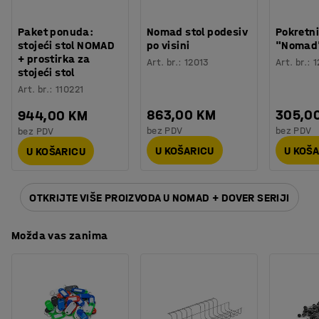
Visina naslona:
480 mm
...
Prikaži više
Paket ponuda:
Nomad stol podesiv
Pokretni
stojeći stol NOMAD
po visini
"Nomad
Pokretna komoda"Nomad"
+ prostirka za
Art. br.
:
12013
Art. br.
:
1
Visina:
885 mm
stojeći stol
Širina:
780 mm
Art. br.
:
110221
Dubina:
440 mm
863,00 KM
305,0
944,00 KM
Visina, Unutarnja:
380 mm
...
bez PDV
bez PDV
bez PDV
Prikaži više
U KOŠARICU
U KOŠ
U KOŠARICU
OTKRIJTE VIŠE PROIZVODA U NOMAD + DOVER SERIJI
OTKRIJTE VIŠE PROIZVODA U NOMAD + DOVER SERIJI
Možda vas zanima