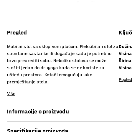
Pregled
Klju
Mobilni stol sa sklopivom pločom. Fleksibilan stol za
Dužin
spontane sastanke ili događaje kada je potrebno
Visina
brzo preurediti sobu. Nekoliko stolova se može
Širina
složiti jedan do drugoga kada se ne koriste za
Visina
uštedu prostora. Kotači omogućuju lako
Pogled
premještanje stola.
Više
Informacije o proizvodu
Štedite prostor u konferencijskoj dvorani sa sklopivim stolo
Specifikacije proizvoda
vrijeme za sastanak! Izvrsna alternativa za projekte ili kre