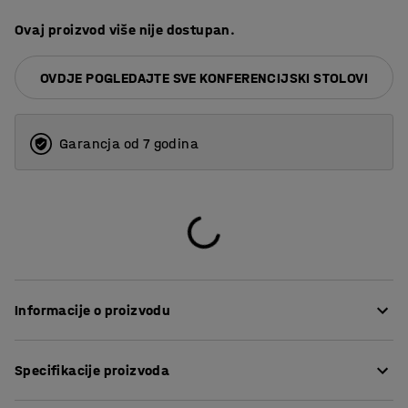
Ovaj proizvod više nije dostupan.
OVDJE POGLEDAJTE SVE KONFERENCIJSKI STOLOVI
Garancja od 7 godina
Informacije o proizvodu
Opremite i oblikujte konferencijsku sobu kako bi se
Specifikacije proizvoda
slagala s ostatakom vašeg ureda uz pomoć ovog
konferencijskog stola, koji je dostupan u nekoliko