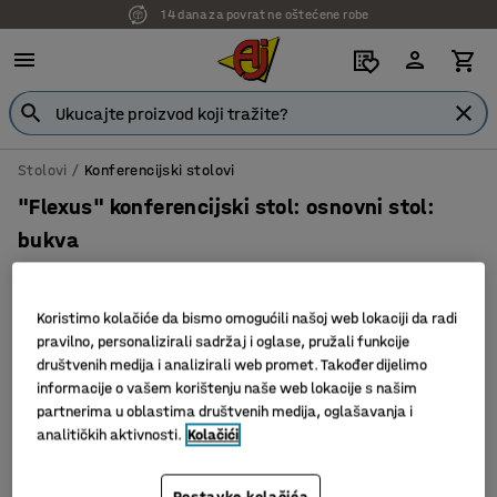
14 dana za povrat ne oštećene robe
Stolovi
Konferencijski stolovi
"Flexus" konferencijski stol: osnovni stol:
bukva
Art. br.
:
118531
Koristimo kolačiće da bismo omogućili našoj web lokaciji da radi
pravilno, personalizirali sadržaj i oglase, pružali funkcije
društvenih medija i analizirali web promet. Također dijelimo
informacije o vašem korištenju naše web lokacije s našim
partnerima u oblastima društvenih medija, oglašavanja i
analitičkih aktivnosti.
Kolačići
Postavke kolačića