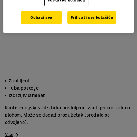
Odbaci sve
Prihvati sve kolačiće
Zaobljeni
Tuba postolje
Izdržljiv laminat
Konferencijski stol s tuba postoljem i zaobljenom radnom
pločom. Može se dodati produžetak (prodaje se
odvojeno).
Više