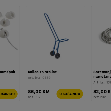
ikladnom za podizanje i premještanje. S obzirom
h pospremate.
 kom/pak
Kolica za stolice
Spremanje
namotana
Art. br.
:
10879
Art. br.
:
13
86,00 KM
32,00 
KOŠARICU
U KOŠARICU
bez PDV
bez PDV