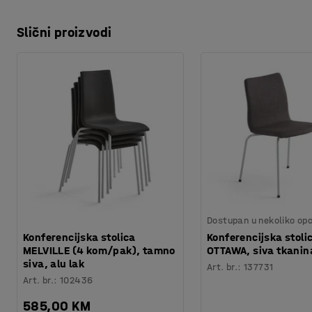
Slični proizvodi
Dostupan u nekoliko opc
Konferencijska stolica
Konferencijska stoli
MELVILLE (4 kom/pak), tamno
OTTAWA, siva tkanin
siva, alu lak
Art. br.
:
137731
Art. br.
:
102436
585,00 KM