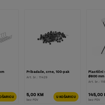
 mm
Pribadače, crne, 100-pak
Plastični 
Ø800 mm
Art. br.
:
11429
Art. br.
:
11
5,00 KM
145,00
KOŠARICU
U KOŠARICU
bez PDV
bez PDV