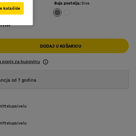
Boja postolja
:
Siva
ve kolačiće
 KM
DODAJ U KOŠARICU
a popis za kupovinu
ncja od 7 godina
nittelupalvelu
nittelupalvelu