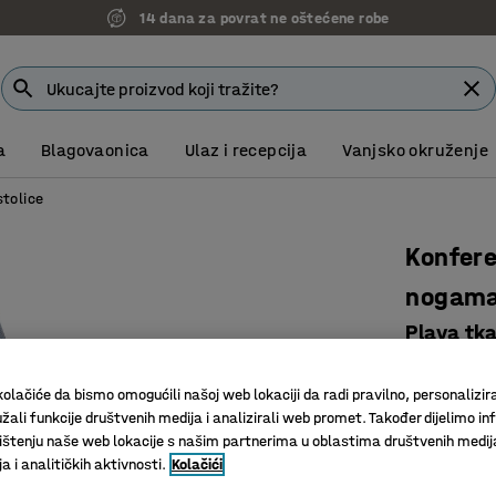
7 godina garancije
a
Blagovaonica
Ulaz i recepcija
Vanjsko okruženje
stolice
Konfere
nogam
Plava tka
Art. br.
:
13
olačiće da bismo omogućili našoj web lokaciji da radi pravilno, personalizira
Složiva
žali funkcije društvenih medija i analizirali web promet. Također dijelimo in
Elegantn
štenju naše web lokacije s našim partnerima u oblastima društvenih medij
Izdržljiv
 i analitičkih aktivnosti.
Kolačići