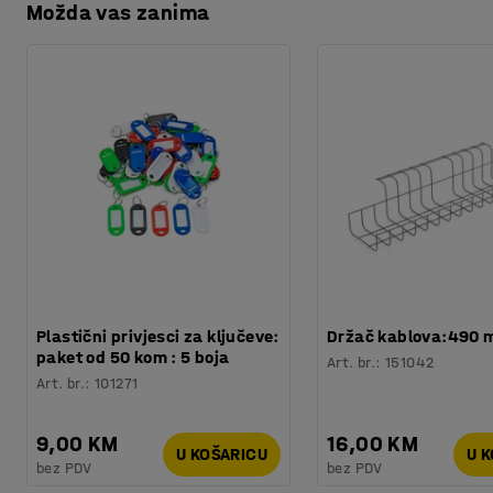
Možda vas zanima
Plastični privjesci za ključeve:
Držač kablova:490
paket od 50 kom : 5 boja
Art. br.
:
151042
Art. br.
:
101271
9,00 KM
16,00 KM
U KOŠARICU
U 
bez PDV
bez PDV