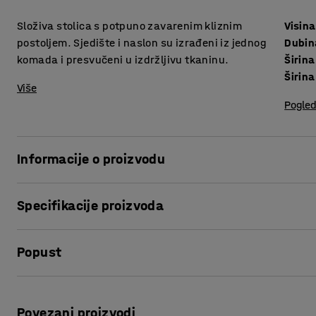
Složiva stolica s potpuno zavarenim kliznim
Visina
postoljem. Sjedište i naslon su izrađeni iz jednog
Dubin
komada i presvučeni u izdržljivu tkaninu.
Širina
Širina
Više
Pogled
Informacije o proizvodu
Jednostavna i elegantna stolica za konferencije u klasičn
Specifikacije proizvoda
komada.
Visina sjedišta
:
460
mm
Naslon je malo nagnut, a sjedište lagano zaobljeno, radi d
Popust
Dubina sjedišta
:
380
mm
u izdržljivu tkaninu.
Širina sjedišta
:
410
mm
Širina
:
520
mm
Ispis stranice
Elegantna, kromirana potpuno zavarena konstrukcija daje
Naslon za ruke
:
Ne
koja olakšava klizanje stolice npr. ispod stola.
Povezani proizvodi