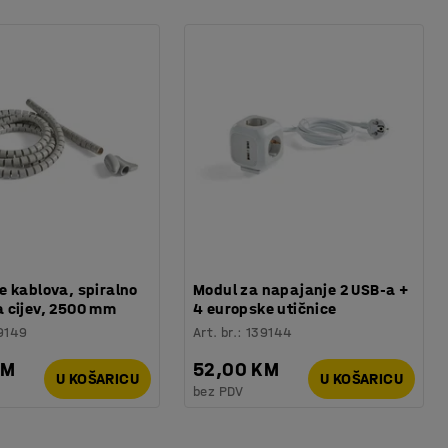
 kablova, spiralno
Modul za napajanje 2 USB-a +
 cijev, 2500 mm
4 europske utičnice
9149
Art. br.
:
139144
KM
52,00 KM
U KOŠARICU
U KOŠARICU
bez PDV