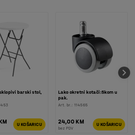
sklopivi barski stol,
Lako okretni kotači:5kom u
pak.
6453
Art. br.
:
114565
 KM
24,00 KM
U KOŠARICU
U KOŠARICU
bez PDV