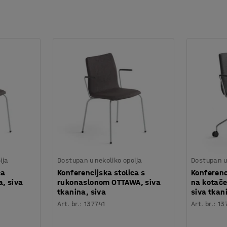
ija
Dostupan u nekoliko opcija
Dostupan u 
ca
Konferencijska stolica s
Konferenc
a, siva
rukonaslonom OTTAWA, siva
na kotače
tkanina, siva
siva tkan
Art. br.
:
137741
Art. br.
:
13