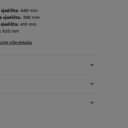
 sjedišta
:
460
mm
a sjedišta
:
380
mm
 sjedišta
:
410
mm
:
520
mm
ajte više detalja
om dizajnu sa sjedištem i naslonom iz jednog
odatne udobnosti. Cijelo sjedište je tapecirano
 moderan izgled. Baza ima glatku površinu