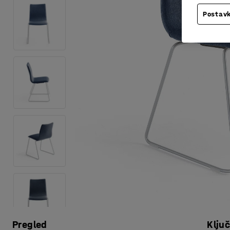
Postavk
Pregled
Klju