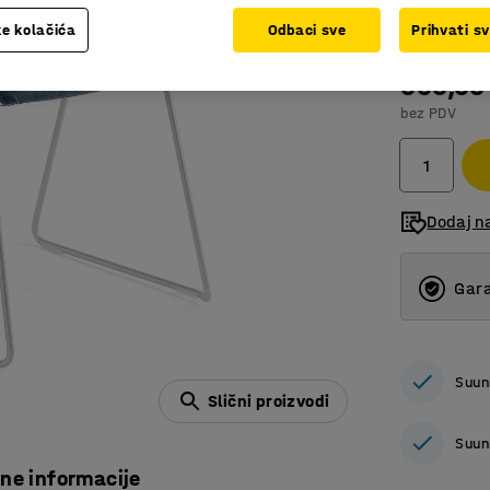
Boja
:
Plava
e kolačića
Odbaci sve
Prihvati s
600,00
bez PDV
Dodaj n
Gara
Suun
Slični proizvodi
Suun
čne informacije