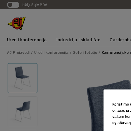
Isključuje PDV
Ured i konferencija
Industrija i skladište
Garderob
AJ Proizvodi
Ured i konferencija
Sofe i fotelje
Konferencijske 
Koristimo k
oglase, pru
vašem kori
oglašavanja