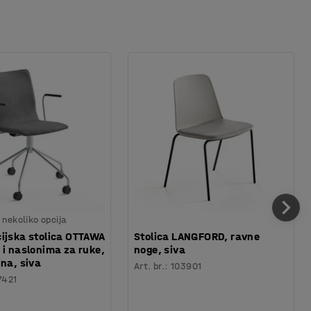
nekoliko opcija
ijska stolica OTTAWA
Stolica LANGFORD, ravne
 i naslonima za ruke,
noge, siva
ina, siva
Art. br.
:
103901
7421