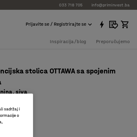
033 718 705
info@priminvest.ba
Prijavite se / Registrirajte se
Inspiracija/blog
Preporučujemo
ncijska stolica OTTAWA sa spojenim
a
nina, siva
7757
li sadržaj i
formacije o
a
a,
a tkanina