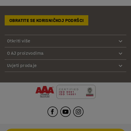
OBRATITE SE KORISNIČKOJ PODRŠCI
Otkriti više
O AJ proizvodima
Uvjeti prodaje