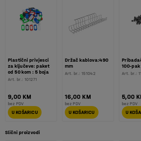
Plastični privjesci
Držač kablova:490
Pribadač
za ključeve: paket
mm
100-pak
od 50 kom : 5 boja
Art. br.
:
151042
Art. br.
:
1
Art. br.
:
101271
9,00 KM
16,00 KM
5,00 
bez PDV
bez PDV
bez PDV
U KOŠARICU
U KOŠARICU
U KOŠ
Slični proizvodi