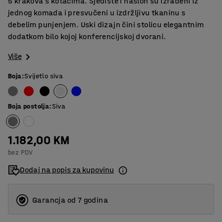
5 krakova s kotačima. Sjedište i naslon su izrađeni iz
jednog komada i presvučeni u izdržljivu tkaninu s
debelim punjenjem. Uski dizajn čini stolicu elegantnim
dodatkom bilo kojoj konferencijskoj dvorani.
Više
Boja
:
Svijetlo siva
Boja postolja
:
Siva
1.182,00 KM
bez PDV
Dodaj na popis za kupovinu
Garancja od 7 godina