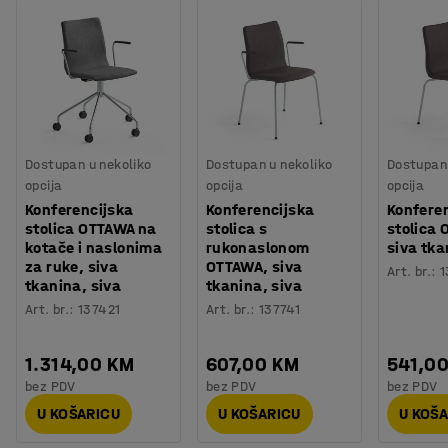
Dostupan u nekoliko
Dostupan u nekoliko
Dostupan 
opcija
opcija
opcija
Konferencijska
Konferencijska
Konfere
stolica OTTAWA na
stolica s
stolica
kotače i naslonima
rukonaslonom
siva tka
za ruke, siva
OTTAWA, siva
Art. br.
:
1
tkanina, siva
tkanina, siva
Art. br.
:
137421
Art. br.
:
137741
1.314,00 KM
607,00 KM
541,0
bez PDV
bez PDV
bez PDV
U KOŠARICU
U KOŠARICU
U KOŠ