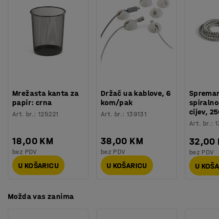
Boja
:
Svijetlo siva
koji se lako kreću po podu. Dizajn stolice je
Materijal sjedišta
:
Tkanina
minimalistički zbog čega je stolica lagana, što je čini
Specifikacija materijala
:
Nevotex - Lido 27
prikladnom za podizanje i premještanje.
Sastav
:
100% Poliester
Izdržljivost
:
90000
Md
Boja postolja
:
Siva
Materijal postolja
:
Čelik
Nosivost
:
100
kg
Mrežasta kanta za
Držač ua kablove, 6
Spreman
Potreban broj osoba
:
1
papir: crna
kom/pak
spiraln
Procjena vremena
:
5
Min
cijev, 
Art. br.
:
125221
Art. br.
:
139131
Težina
:
6
kg
Art. br.
:
1
Montaža
:
Dolazi nesastavljeno
18,00 KM
38,00 KM
32,00
Testirano
:
EN 16139:2013
bez PDV
bez PDV
bez PDV
U KOŠARICU
U KOŠARICU
U KOŠ
Možda vas zanima