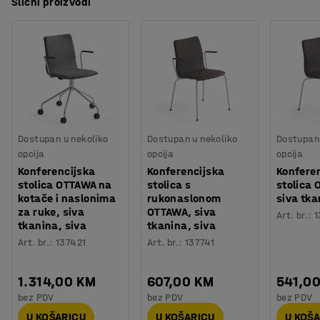
Slični proizvodi
Dostupan u nekoliko
Dostupan u nekoliko
Dostupan 
opcija
opcija
opcija
Konferencijska
Konferencijska
Konfere
stolica OTTAWA na
stolica s
stolica
kotače i naslonima
rukonaslonom
siva tka
za ruke, siva
OTTAWA, siva
Art. br.
:
1
tkanina, siva
tkanina, siva
Art. br.
:
137421
Art. br.
:
137741
1.314,00 KM
607,00 KM
541,0
bez PDV
bez PDV
bez PDV
U KOŠARICU
U KOŠARICU
U KOŠ