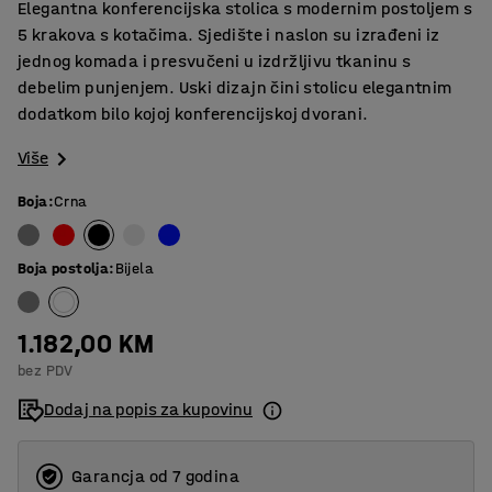
Elegantna konferencijska stolica s modernim postoljem s
5 krakova s kotačima. Sjedište i naslon su izrađeni iz
jednog komada i presvučeni u izdržljivu tkaninu s
debelim punjenjem. Uski dizajn čini stolicu elegantnim
dodatkom bilo kojoj konferencijskoj dvorani.
Više
Boja
:
Crna
Boja postolja
:
Bijela
1.182,00 KM
bez PDV
Dodaj na popis za kupovinu
Garancja od 7 godina