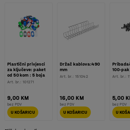
Plastični privjesci
Držač kablova:490
Pribadač
za ključeve: paket
mm
100-pak
od 50 kom : 5 boja
Art. br.
:
151042
Art. br.
:
1
Art. br.
:
101271
9,00 KM
16,00 KM
5,00 
bez PDV
bez PDV
bez PDV
U KOŠARICU
U KOŠARICU
U KOŠ