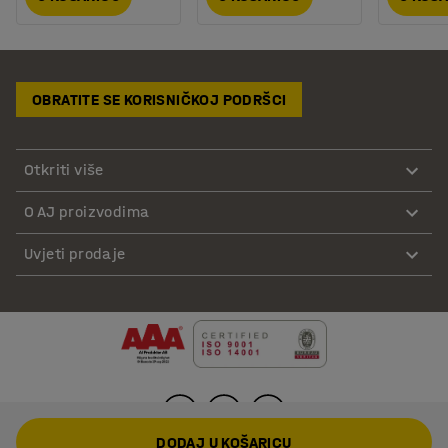
OBRATITE SE KORISNIČKOJ PODRŠCI
Otkriti više
O AJ proizvodima
Uvjeti prodaje
DODAJ U KOŠARICU