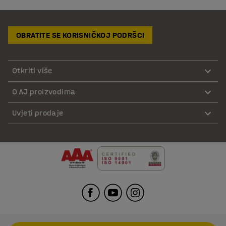
OBRATITE SE KORISNIČKOJ PODRŠCI
Otkriti više
O AJ proizvodima
Uvjeti prodaje