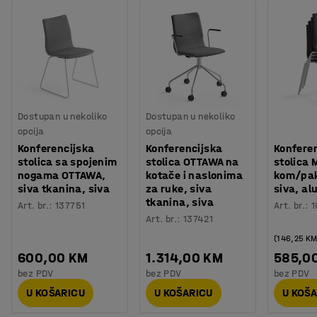
Dostupan u nekoliko
Dostupan u nekoliko
opcija
opcija
Konferencijska
Konferencijska
Konfere
stolica sa spojenim
stolica OTTAWA na
stolica 
nogama OTTAWA,
kotače i naslonima
kom/pak
siva tkanina, siva
za ruke, siva
siva, alu
tkanina, siva
Art. br.
:
137751
Art. br.
:
1
Art. br.
:
137421
(146,25 K
600,00 KM
1.314,00 KM
585,0
bez PDV
bez PDV
bez PDV
U KOŠARICU
U KOŠARICU
U KOŠ