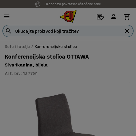
14 dana za povrat ne oštećene robe
7 godina garancije
Sofe i fotelje
Konferencijske stolice
Konferencijska stolica OTTAWA
Siva tkanina, bijela
Art. br.
:
137791