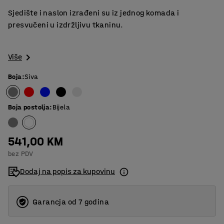
Sjedište i naslon izrađeni su iz jednog komada i
presvučeni u izdržljivu tkaninu.
Više
Boja
:
Siva
Boja postolja
:
Bijela
541,00 KM
bez PDV
Dodaj na popis za kupovinu
Garancja od 7 godina