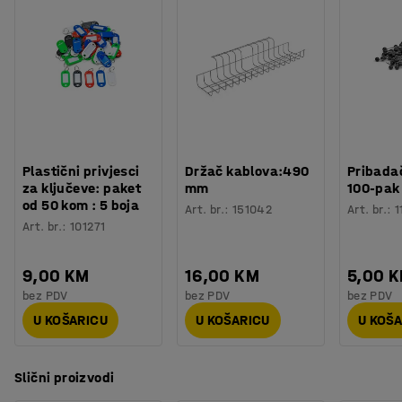
Plastični privjesci
Držač kablova:490
Pribadač
za ključeve: paket
mm
100-pak
od 50 kom : 5 boja
Art. br.
:
151042
Art. br.
:
1
Art. br.
:
101271
9,00 KM
16,00 KM
5,00 
bez PDV
bez PDV
bez PDV
U KOŠARICU
U KOŠARICU
U KOŠ
Slični proizvodi