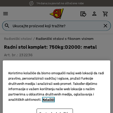
14 dana za povrat ne oštećene robe
Radionički stolovi
Radionički stolovi s fiksnom visinom
Radni stol komplet: 750kg:D2000: metal
Art. br.
:
232236
Paket
Koristimo kolačiće da bismo omogućili našoj web lokaciji da radi
pravilno, personalizirali sadržaj i oglase, pružali funkcije
društvenih medija i analizirali web promet. Također dijelimo
informacije o vašem korištenju naše web lokacije s našim
partnerima u oblastima društvenih medija, oglašavanja i
analitičkih aktivnosti.
Kolačići