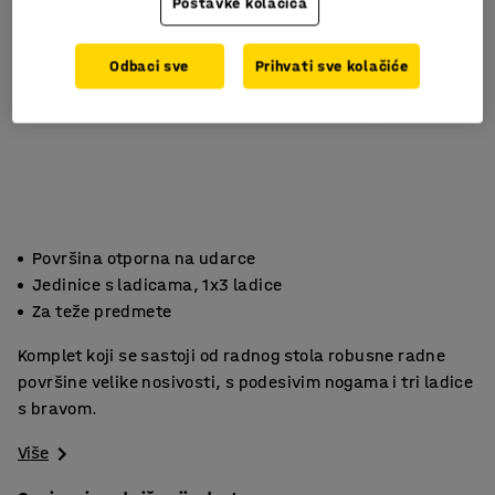
Postavke kolačića
Odbaci sve
Prihvati sve kolačiće
Površina otporna na udarce
Jedinice s ladicama, 1x3 ladice
Za teže predmete
Komplet koji se sastoji od radnog stola robusne radne
površine velike nosivosti, s podesivim nogama i tri ladice
s bravom.
Više