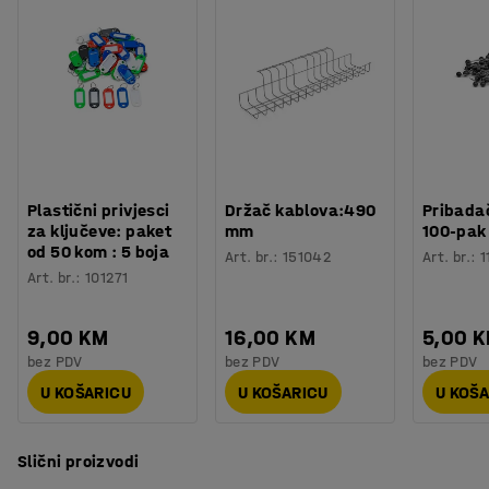
Plastični privjesci
Držač kablova:490
Pribadač
za ključeve: paket
mm
100-pak
od 50 kom : 5 boja
Art. br.
:
151042
Art. br.
:
1
Art. br.
:
101271
9,00 KM
16,00 KM
5,00 
bez PDV
bez PDV
bez PDV
U KOŠARICU
U KOŠARICU
U KOŠ
Slični proizvodi