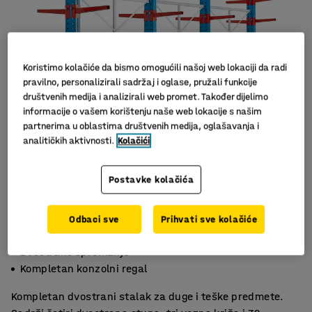
Koristimo kolačiće da bismo omogućili našoj web lokaciji da radi
pravilno, personalizirali sadržaj i oglase, pružali funkcije
društvenih medija i analizirali web promet. Također dijelimo
informacije o vašem korištenju naše web lokacije s našim
partnerima u oblastima društvenih medija, oglašavanja i
analitičkih aktivnosti.
Kolačići
Postavke kolačića
Odbaci sve
Prihvati sve kolačiće
Za duge i teške terete
Dvostrano spremanje
Kompletan konzolni regal
Kompletan dvostrani stalak za duge i teške predmete.