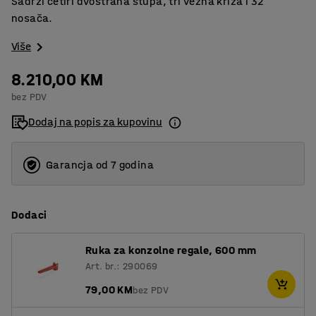
Sadrži četiri dvostrana stupa, tri vezna križa i 32
nosača.
Više
8.210,00 KM
bez PDV
Dodaj na popis za kupovinu
Garancja od 7 godina
Dodaci
Ruka za konzolne regale, 600 mm
Art. br.: 290069
79,00 KM
bez PDV