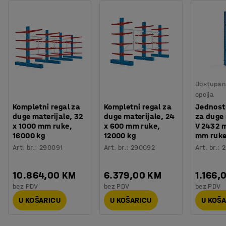
Dostupan 
opcija
Kompletni regal za
Kompletni regal za
Jednostr
duge materijale, 32
duge materijale, 24
za duge 
x 1000 mm ruke,
x 600 mm ruke,
V 2432 
16000 kg
12000 kg
mm ruk
Art. br.
:
290091
Art. br.
:
290092
Art. br.
:
2
10.864,00 KM
6.379,00 KM
1.166,
bez PDV
bez PDV
bez PDV
U KOŠARICU
U KOŠARICU
U KOŠ