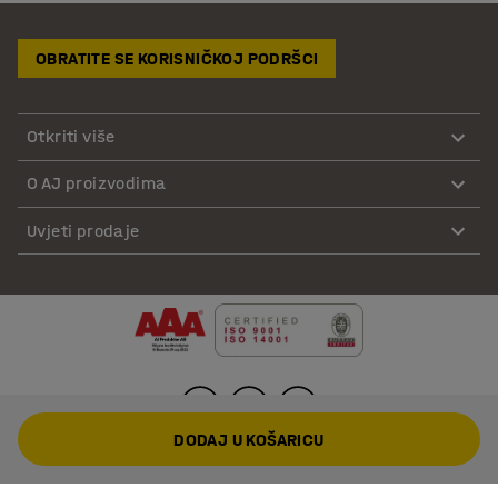
OBRATITE SE KORISNIČKOJ PODRŠCI
Otkriti više
O AJ proizvodima
Uvjeti prodaje
DODAJ U KOŠARICU