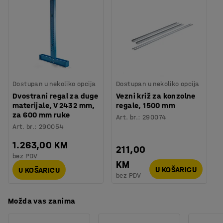
Boja stupa
:
Plava
otpornost na trošenje. Stupovi imaju dugačke noge za
Broj stupovi
:
4
stabilnost, a perforacije duž cijele duljine stupova
Nosivost
:
16000
kg
omogućuju ugradnju nosača na bilo koju visinu. Također
Nosivost ruke
:
500
kg
možete pomicati nosače gore ili dolje u intervalima od
Težina
:
398,01
kg
100 mm. Dijagonalni i horizontalni vezni križevi drže
Montaža
:
Dolazi nesastavljeno
stupove zajedno i pružaju maksimalnu stabilnost.
Dostupan u nekoliko opcija
Dostupan u nekoliko opcija
Nosivost je 2000 kg po razini kod ravnomjerno
Dvostrani regal za duge
Vezni križ za konzolne
raspoređenog tereta.
materijale, V 2432 mm,
regale, 1500 mm
za 600 mm ruke
Art. br.
:
290074
Art. br.
:
290054
1.263,00 KM
211,00
bez PDV
KM
U KOŠARICU
U KOŠARICU
bez PDV
Možda vas zanima