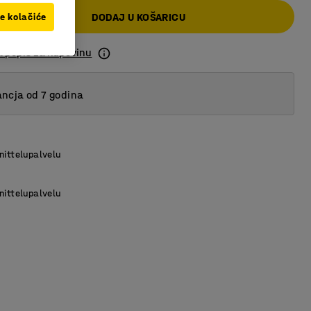
DODAJ U KOŠARICU
ve kolačiće
a popis za kupovinu
ncja od 7 godina
nittelupalvelu
nittelupalvelu