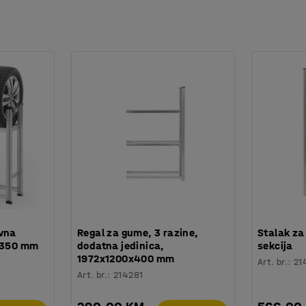
vna
Regal za gume, 3 razine,
Stalak z
0x350 mm
dodatna jedinica,
sekcija
1972x1200x400 mm
Art. br.
:
21
Art. br.
:
214281