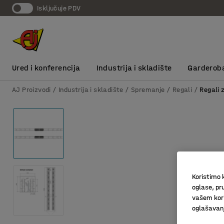
Isključuje PDV
Ured i konferencija
Industrija i skladište
Garderob
AJ Proizvodi
Industrija i skladište
Spremanje
Regali
Regali 
Koristimo k
oglase, pru
vašem kori
oglašavanja