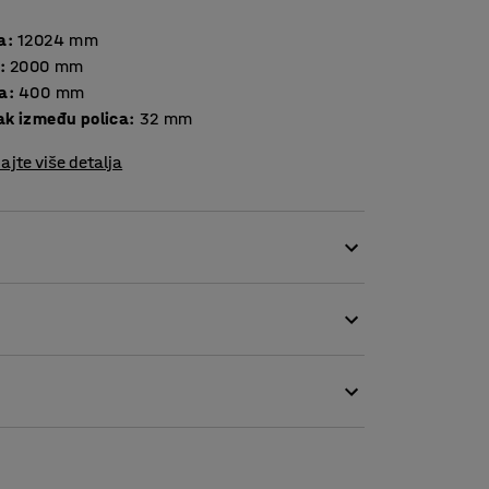
a
:
12024
mm
:
2000
mm
a
:
400
mm
k između polica
:
32
mm
ajte više detalja
kapacitet skladištenja s regalom za gume.
ika.
0-stopnim kontejnerima i sastoji se od 20
i ukupnog kapaciteta za oko 290 guma.
ežinom čine ovaj regal za gume prikladnim za