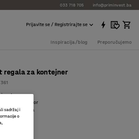
033 718 705
info@priminvest.ba
Prijavite se / Registrirajte se
Inspiracija/blog
Preporučujemo
 regala za kontejner
7361
sivost
koje štedi prostor
ner od 40 stopa
li sadržaj i
formacije o
00 KM
a,