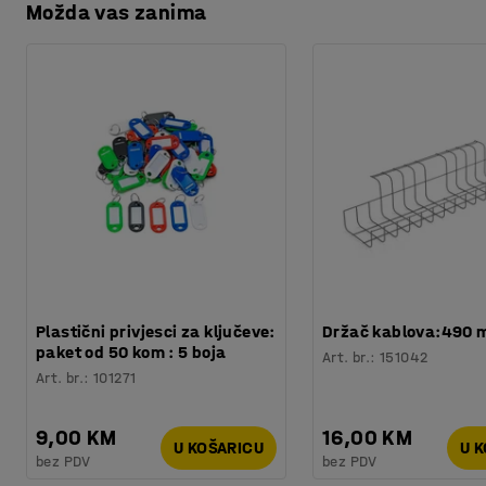
Možda vas zanima
Plastični privjesci za ključeve:
Držač kablova:490
paket od 50 kom : 5 boja
Art. br.
:
151042
Art. br.
:
101271
9,00 KM
16,00 KM
U KOŠARICU
U 
bez PDV
bez PDV