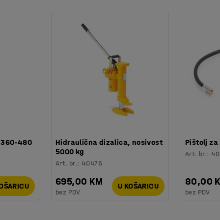
raža odlučuju skladištiti gume u kontejnerima
titog skladišnog prostora. Osim toga, ovo
ava starenje guma.
u pod. Svaki regal dolazi s dijelovima za
: 360-480
Hidraulična dizalica, nosivost
Pištolj za
5000 kg
Art. br.
:
40
Art. br.
:
40476
695,00 KM
80,00 
KOŠARICU
U KOŠARICU
bez PDV
bez PDV