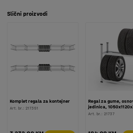
Slični proizvodi
Komplet regala za kontejner
Regal za gume, osno
jedinica, 1050x112
Art. br.
:
217351
Art. br.
:
21737