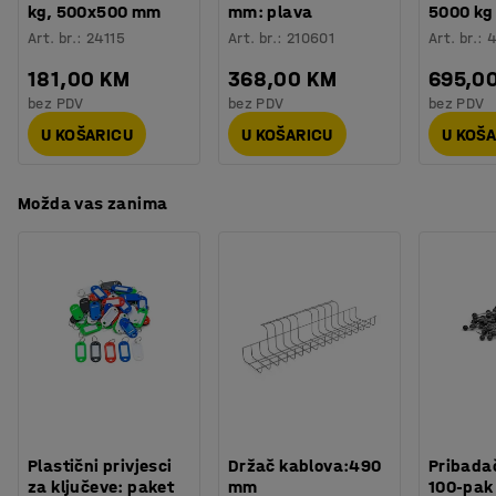
kg, 500x500 mm
mm: plava
5000 kg
starenje guma.
Art. br.
:
24115
Art. br.
:
210601
Art. br.
:
Regal za gume je vrlo stabilan i pripremljen je za
181,00 KM
368,00 KM
695,0
montažu u pod. Svaki regal dolazi s dijelovima za
bez PDV
bez PDV
bez PDV
učvršćivanje u zid.
U KOŠARICU
U KOŠARICU
U KOŠ
Možda vas zanima
Plastični privjesci
Držač kablova:490
Pribadač
za ključeve: paket
mm
100-pak