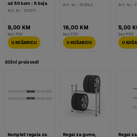
od 50 kom : 5 boja
Art. br.
:
151042
Art. br.
:
1
Art. br.
:
101271
9,00 KM
16,00 KM
5,00 
bez PDV
bez PDV
bez PDV
U KOŠARICU
U KOŠARICU
U KOŠ
Slični proizvodi
Komplet regala za
Regal za gume,
Regal za