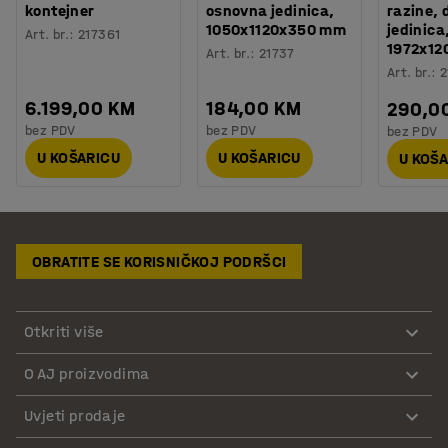
kontejner
osnovna jedinica,
razine,
1050x1120x350 mm
jedinica
Art. br.
:
217361
1972x1
Art. br.
:
21737
Art. br.
:
2
6.199,00 KM
184,00 KM
290,0
bez PDV
bez PDV
bez PDV
U KOŠARICU
U KOŠARICU
U KOŠ
OBRATITE SE KORISNIČKOJ PODRŠCI
Otkriti više
O AJ proizvodima
Uvjeti prodaje