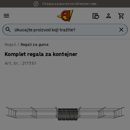
14 dana za povrat ne oštećene robe
7 godina garancije
Regali
Regali za gume
Komplet regala za kontejner
Art. br.
:
217351