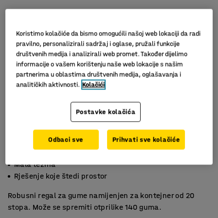
Koristimo kolačiće da bismo omogućili našoj web lokaciji da radi
pravilno, personalizirali sadržaj i oglase, pružali funkcije
društvenih medija i analizirali web promet. Također dijelimo
informacije o vašem korištenju naše web lokacije s našim
partnerima u oblastima društvenih medija, oglašavanja i
analitičkih aktivnosti.
Kolačići
Slični proizvodi
Postavke kolačića
Odbaci sve
Prihvati sve kolačiće
Za 20-foot kontejner
Mala težina
Rješenje koje štedi prostor
Robusni regal za gume namijenjen za kontejner od 20
stopa. Može se spremiti otprilike 140 guma.