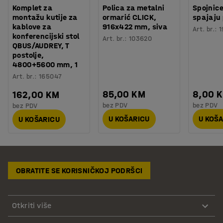
Komplet za
Polica za metalni
Spojnice
montažu kutije za
ormarić CLICK,
spajaju
kablove za
916x422 mm, siva
Art. br.
:
1
konferencijski stol
Art. br.
:
103620
QBUS/AUDREY, T
postolje,
4800+5600 mm, 1
Art. br.
:
165047
85,00 KM
8,00 
162,00 KM
bez PDV
bez PDV
bez PDV
U KOŠARICU
U KOŠ
U KOŠARICU
OBRATITE SE KORISNIČKOJ PODRŠCI
Otkriti više