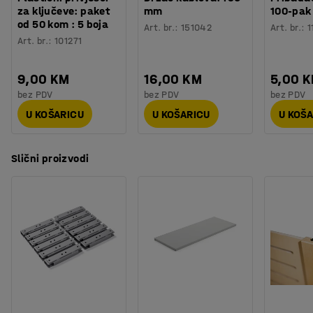
za ključeve: paket
mm
100-pak
od 50 kom : 5 boja
Art. br.
:
151042
Art. br.
:
1
Art. br.
:
101271
9,00 KM
16,00 KM
5,00 
bez PDV
bez PDV
bez PDV
U KOŠARICU
U KOŠARICU
U KOŠ
Slični proizvodi