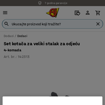
7 godina garancije
Dodaci
Dodaci
Set kotača za veliki stalak za odjeću
4-komada
Art. br.
:
142313