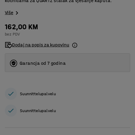
kočnicama za QUARTZ stalak za vješanje kaputa.
Više
162,00 KM
bez PDV
Dodaj na popis za kupovinu
Garancja od 7 godina
Suunnittelupalvelu
Suunnittelupalvelu